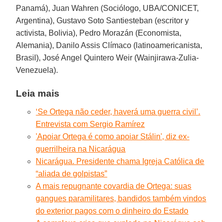
Panamá), Juan Wahren (Sociólogo, UBA/CONICET,
Argentina), Gustavo Soto Santiesteban (escritor y
activista, Bolivia), Pedro Morazán (Economista,
Alemania), Danilo Assis Clímaco (latinoamericanista,
Brasil), José Angel Quintero Weir (Wainjirawa-Zulia-
Venezuela).
Leia mais
‘Se Ortega não ceder, haverá uma guerra civil’.
Entrevista com Sergio Ramírez
'Apoiar Ortega é como apoiar Stálin', diz ex-
guerrilheira na Nicarágua
Nicarágua. Presidente chama Igreja Católica de
“aliada de golpistas”
A mais repugnante covardia de Ortega: suas
gangues paramilitares, bandidos também vindos
do exterior pagos com o dinheiro do Estado