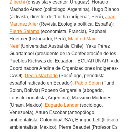
Zibechi
(ensayista y escritor, Uruguay), Horacio
Machado Araoz (politólogo, Argentina), Hugo Blanco
(activista, director de “Lucha indígena”, Perú),
Joan
Martinez Alier
(Revista Ecología política, España);
Pierre Salama
(economista, Francia), Raphael
Hoetmer (historiador, Perú),
Manfred Max-
Neef
(Universidad Austral de Chile), Yaku Pérez
Guartambel (presidente de la Confederación de los
Pueblos Kichwas del Ecuador – ECUARUNARI y de
Coordinadora Andina de Organizaciones Indìgenas-
CAOI),
Decio Machado
(Sociólogo, periodista
español radicado en Ecuador),
Pablo Solon
(Fund.
Solon, Bolivia) Roberto Gargarella (abogado,
constitucionalista, Argentina), Massimo Modonesi
(Unam, México),
Edgardo Lander
(sociólogo,
Venezuela), Arturo Escobar (antropólogo,
ambientalista, Colombia/USA), Enrique Leff (filósofo,
ambientalista, México), Pierre Beaudet (Profesor Cs