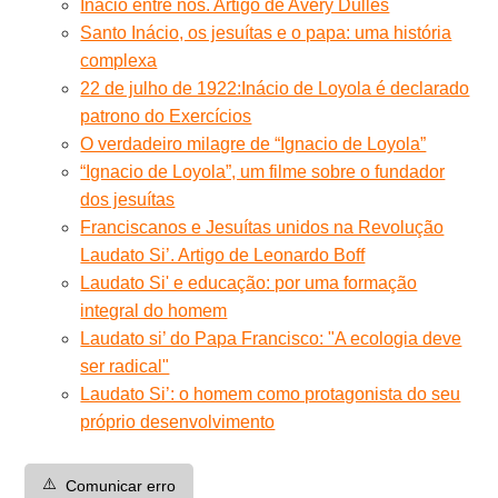
Inácio entre nós. Artigo de Avery Dulles
Santo Inácio, os jesuítas e o papa: uma história
complexa
22 de julho de 1922:Inácio de Loyola é declarado
patrono do Exercícios
O verdadeiro milagre de “Ignacio de Loyola”
“Ignacio de Loyola”, um filme sobre o fundador
dos jesuítas
Franciscanos e Jesuítas unidos na Revolução
Laudato Si’. Artigo de Leonardo Boff
Laudato Si' e educação: por uma formação
integral do homem
Laudato si’ do Papa Francisco: "A ecologia deve
ser radical"
Laudato Si’: o homem como protagonista do seu
próprio desenvolvimento
⚠️
Comunicar erro