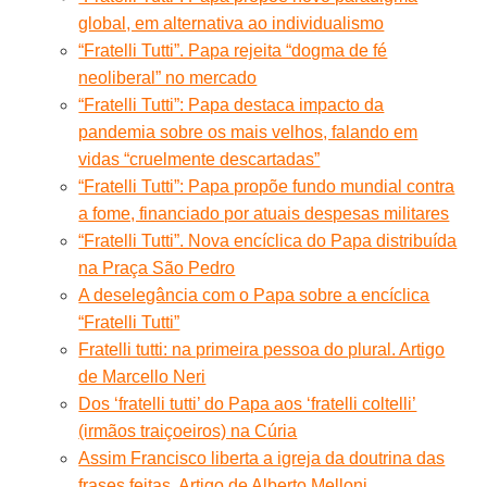
global, em alternativa ao individualismo
“Fratelli Tutti”. Papa rejeita “dogma de fé
neoliberal” no mercado
“Fratelli Tutti”: Papa destaca impacto da
pandemia sobre os mais velhos, falando em
vidas “cruelmente descartadas”
“Fratelli Tutti”: Papa propõe fundo mundial contra
a fome, financiado por atuais despesas militares
“Fratelli Tutti”. Nova encíclica do Papa distribuída
na Praça São Pedro
A deselegância com o Papa sobre a encíclica
“Fratelli Tutti”
Fratelli tutti: na primeira pessoa do plural. Artigo
de Marcello Neri
Dos ‘fratelli tutti’ do Papa aos ‘fratelli coltelli’
(irmãos traiçoeiros) na Cúria
Assim Francisco liberta a igreja da doutrina das
frases feitas. Artigo de Alberto Melloni