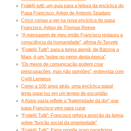
Fratelli tutti: um guia para a leitura da encíclica do
Papa Francisco. Artigo de Antonio Spadaro
Cinco coisas a ver na nova encíclica do papa
Francisco. Artigo de Thomas Reese
“A mensagem de meu irmão Francisco restaura a
consciência da humanidade”, afirma Al-Tayyeb
“Fratelli Tutti”: para a Igreja alemã, de Bätzing a
Marx, é um “golpe no nervo desta época”
“Os meios de comunicação podem criar
preocupações, mas não opiniões”, entrevista com
Cyrill Lemieux
Como a 100 anos atrás, uma encíclica papal
tenta jogar luz em um tempo de escuridão
A Assis vazia reflete a “fraternidade da dor” que
papa Francisco vem para curar
“Fratelli Tutti”: Francisco reforça posição da Igreja
sobre “função social da propriedade”
“Fratelli Tutti”: Papa propõe novo paradigma