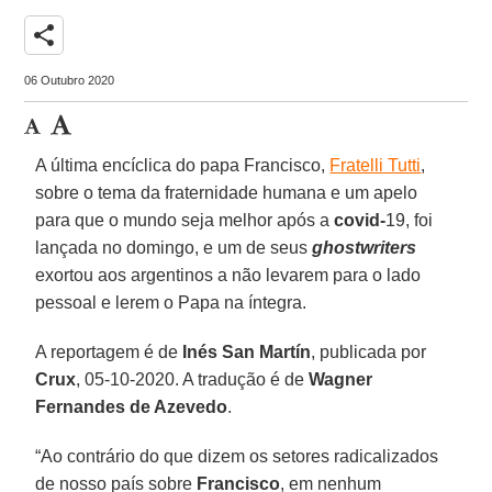
share
06 Outubro 2020
A última encíclica do papa Francisco,
Fratelli Tutti
,
sobre o tema da fraternidade humana e um apelo
para que o mundo seja melhor após a
covid-
19, foi
lançada no domingo, e um de seus
ghostwriters
exortou aos argentinos a não levarem para o lado
pessoal e lerem o Papa na íntegra.
A reportagem é de
Inés San Martín
, publicada por
Crux
, 05-10-2020. A tradução é de
Wagner
Fernandes de Azevedo
.
“Ao contrário do que dizem os setores radicalizados
de nosso país sobre
Francisco
, em nenhum