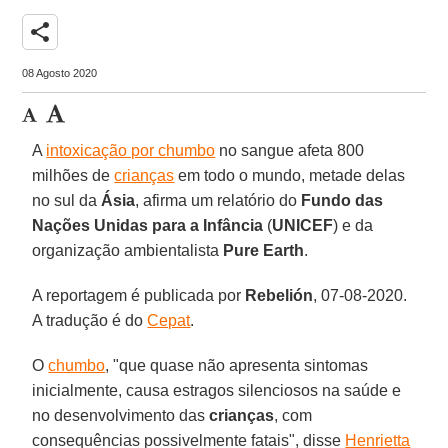
share
08 Agosto 2020
A
intoxicação por chumbo
no sangue afeta 800
milhões de
crianças
em todo o mundo, metade delas
no sul da
Ásia
, afirma um relatório do
Fundo das
Nações Unidas para a Infância
(
UNICEF
) e da
organização ambientalista
Pure
Earth
.
A reportagem é publicada por
Rebelión
, 07-08-2020.
A tradução é do
Cepat
.
O
chumbo
, "que quase não apresenta sintomas
inicialmente, causa estragos silenciosos na saúde e
no desenvolvimento das
crianças
, com
consequências possivelmente fatais", disse
Henrietta