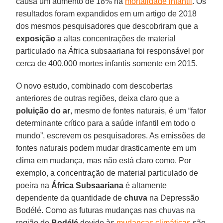
causa um aumento de 18% na
mortalidade infantil
. Os
resultados foram expandidos em um artigo de 2018
dos mesmos pesquisadores que descobriram que a
exposição
a altas concentrações de material
particulado na África subsaariana foi responsável por
cerca de 400.000 mortes infantis somente em 2015.
O novo estudo, combinado com descobertas
anteriores de outras regiões, deixa claro que a
poluição do ar
, mesmo de fontes naturais, é um “fator
determinante crítico para a saúde infantil em todo o
mundo”, escrevem os pesquisadores. As emissões de
fontes naturais podem mudar drasticamente em um
clima em mudança, mas não está claro como. Por
exemplo, a concentração de material particulado de
poeira na
África
Subsaariana
é altamente
dependente da quantidade de
chuva
na Depressão
Bodélé. Como as futuras mudanças nas chuvas na
região de
Bodélé
devido às
mudanças climáticas
são