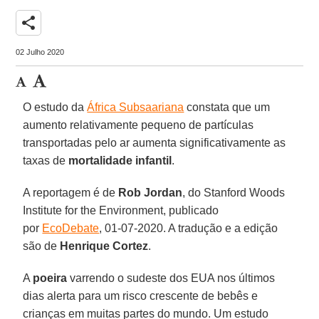
share
02 Julho 2020
O estudo da
África Subsaariana
constata que um
aumento relativamente pequeno de partículas
transportadas pelo ar aumenta significativamente as
taxas de
mortalidade
infantil
.
A reportagem é de
Rob
Jordan
, do Stanford Woods
Institute for the Environment, publicado
por
EcoDebate
, 01-07-2020. A tradução e a edição
são de
Henrique
Cortez
.
A
poeira
varrendo o sudeste dos EUA nos últimos
dias alerta para um risco crescente de bebês e
crianças em muitas partes do mundo. Um estudo