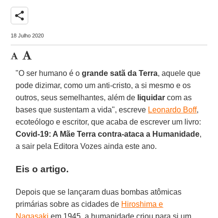
share
18 Julho 2020
"O ser humano é o
grande satã da Terra
, aquele que
pode dizimar, como um anti-cristo, a si mesmo e os
outros, seus semelhantes, além de
liquidar
com as
bases que sustentam a vida", escreve
Leonardo Boff
,
ecoteólogo e escritor, que acaba de escrever um livro:
Covid-19: A Mãe Terra contra-ataca a Humanidade
,
a sair pela Editora Vozes ainda este ano.
Eis o artigo.
Depois que se lançaram duas bombas atômicas
primárias sobre as cidades de
Hiroshima e
Nagasaki
em 1945, a humanidade criou para si um