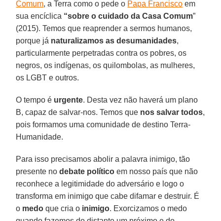
Comum
, a Terra como o pede o
Papa Francisco
em
sua encíclica
“sobre o cuidado da Casa Comum
”
(2015). Temos que reaprender a sermos humanos,
porque já
naturalizamos
as desumanidades
,
particularmente perpetradas contra os pobres, os
negros, os indígenas, os quilombolas, as mulheres,
os LGBT e outros.
O tempo é
urgente
. Desta vez não haverá um plano
B, capaz de salvar-nos. Temos que
nos salvar todos
,
pois formamos uma comunidade de destino Terra-
Humanidade.
Para isso precisamos abolir a palavra inimigo, tão
presente no
debate político
em nosso país que não
reconhece a legitimidade do adversário e logo o
transforma em inimigo que cabe difamar e destruir. É
o
medo
que cria o
inimigo
. Exorcizamos o medo
quando fazemos do distante um próximo e do