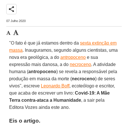
share
07 Julho 2020
"O fato é que já estamos dentro da
sexta extinção em
massa
. Inauguramos, segundo alguns cientistas, uma
nova era geológica, a do
antropoceno
e sua
expressão mais danosa, a do
necroceno
. A atividade
humana (
antropoceno
) se revela a responsável pela
produção em massa da morte (
necroceno
) de seres
vivos", escreve
Leonardo Boff
, ecoteólogo e escritor,
que acaba de escrever um livro:
Covid-19: A Mãe
Terra contra-ataca a Humanidade
, a sair pela
Editora Vozes ainda este ano.
Eis o artigo.