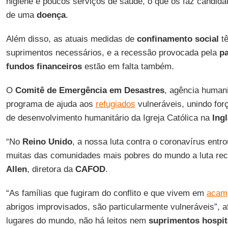
higiene e poucos serviços de saúde, o que os faz candidat
de uma
doença
.
Além disso, as atuais medidas de
confinamento social
tê
suprimentos necessários, e a recessão provocada pela
p
fundos financeiros
estão em falta também.
O
Comitê de Emergência em Desastres
, agência humani
programa de ajuda aos
refugiados
vulneráveis, unindo fo
de desenvolvimento humanitário da Igreja Católica na
Ingl
“No
Reino Unido
, a nossa luta contra o coronavírus entr
muitas das comunidades mais pobres do mundo a luta re
Allen
, diretora da
CAFOD
.
“As famílias que fugiram do conflito e que vivem em
acam
abrigos improvisados, são particularmente vulneráveis”, a
lugares do mundo, não há leitos nem
suprimentos hospit