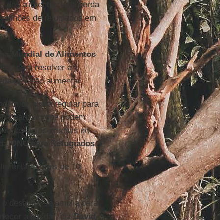
s dos alimentos e da perda
milhões de refugiados em
ma Mundial de Alimentos
tes para resolver a
mia
deverão aumentar.
dem de ajuda regular para
ão crianças, que podem
 em estágios cruciais de
 da
ONU para Refugiados
.
limentar a mais de 10
, o desastre se amplia para
tecer a queda”, diz
David