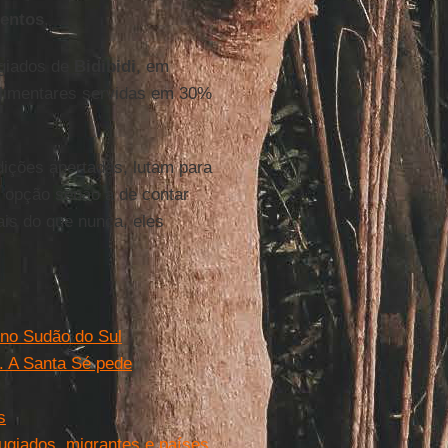
entos
.
giados de
Bidibidi
, em
alimentares servidas em 30%
ções apertadas, lutam para
m opção senão a de contar
ais do que nunca, eles
 no Sudão do Sul
. A Santa Sé pede
s
ugiados, migrantes e países