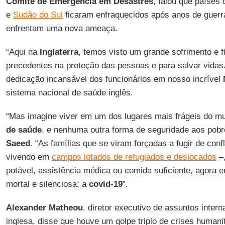
Comitê de Emergência em Desastres
, falou que paíse
e
Sudão do Sul
ficaram enfraquecidos após anos de guerra
enfrentam uma nova ameaça.
“Aqui na
Inglaterra
, temos visto um grande sofrimento e 
precedentes na proteção das pessoas e para salvar vida
dedicação incansável dos funcionários em nosso incrível
sistema nacional de saúde inglês.
“Mas imagine viver em um dos lugares mais frágeis do 
de saúde
, e nenhuma outra forma de seguridade aos pobre
Saeed
. “As famílias que se viram forçadas a fugir de conf
vivendo em
campos lotados de refugiados e deslocados
–,
potável, assistência médica ou comida suficiente, agora
mortal e silenciosa: a
covid-19
”.
Alexander Matheou
, diretor executivo de assuntos inter
inglesa, disse que houve um golpe triplo de crises humanit