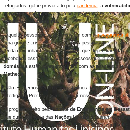
refugiados, golpe provocado pela
pandemia
: a
vulnerabil
impacto na saúde provocado pelo próprio vírus, e o impac
secundário da
pandemia
.
“Aquelas pessoas que já conviviam com a
insegurança al
uma grande crise de fome. Aquelas pessoas que já eram 
renda que tinham. Aquelas pessoas que dependiam da aju
recebendo essa ajuda. Aquelas pessoas que já corriam o 
doméstica
estão agora trancadas com as pessoas que a
Matheou
.
“Não estaremos seguros até estarmos todos seguros”, ac
interligado. Precisamos nos ajudar nesse momento de ne
O programa feito pelo
Comitê de Emergência em Desast
que duas agências das
Nações Unidas
disseram que a si
subfinanciamento, de conflitos e desastres – assim como 