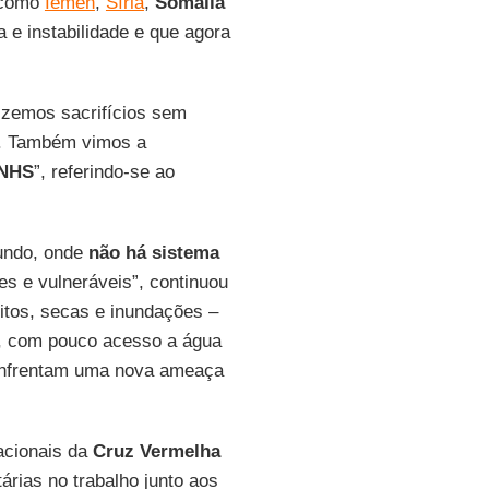
s como
Iêmen
,
Síria
,
Somália
 e instabilidade e que agora
fizemos sacrifícios sem
s. Também vimos a
NHS
”, referindo-se ao
mundo, onde
não há sistema
s e vulneráveis”, continuou
litos, secas e inundações –
 com pouco acesso a água
 enfrentam uma nova ameaça
nacionais da
Cruz Vermelha
árias no trabalho junto aos