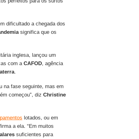
os perfeitos para os surtos
m dificultado a chegada dos
andemia
significa que os
tária inglesa, lançou um
rças com a
CAFOD
, agência
aterra
.
ou na fase seguinte, mas em
cém começou”, diz
Christine
pamentos
lotados, ou em
firma a ela. “Em muitos
alares
suficientes para