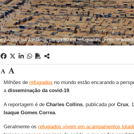
 Zaatari, na Jordânia, abriga 80 mil refugiados. (Foto: Wikiped
Milhões de
refugiados
no mundo estão encarando a perspe
a
disseminação da covid-19
.
A reportagem é de
Charles Collins
, publicada por
Crux
, 
Isaque Gomes Correa
.
Geralmente os
refugiados vivem em acampamentos lotad