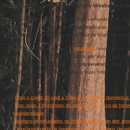
Beasley
, diretor executivo do
Programa Mundial de Alim
Esse mesmo programa notou que o assentamento de refu
Uganda
, um dos maiores do mundo, reduziu as porções 
no mês de abril em decorrência da falta de financiamento.
“No melhor dos nossos dias, os
refugiados
vivem em condi
satisfazer as necessidades básicas e, por vezes, não tê
com a assistência externa para a
sobrevivência
. Hoje, m
precisam do nosso apoio para salvar suas vidas”.
Leia mais
Com o covid-19 veio a fome e a violência doméstica
Fao: mais 130 milhões de pessoas em risco de fome
solidariedade
Número de refugiados no mundo duplica em dez ano
“A próxima onda da pandemia atingirá campos de ref