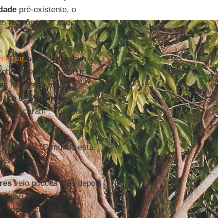
idade
pré-existente, o
to econômico e social
imentar
agora enfrentam
pobres perderam a pouca
da não estão mais
risco de
violência
s ameaçaram”, continuou
rescentou. “O mundo está
cessidade”.
res
veio poucos dias depois
tuação de um grave
a ocorrência de certos