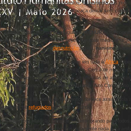
desafios na cadeia de suprimentos, do aumento dos preço
de renda devido à
covid-19
–, ameaça deixar sem comida 
toda a
África
.
A Agência da ONU para Refugiados (
ACNUR
) e o
Progra
disseram que, a menos que sejam tomadas medidas urgen
situação, os níveis de
desnutrição
aguda,
nanismo
e
ane
“Atualmente, milhões de refugiados em toda a
África
depen
atender às necessidades alimentares. Cerca de metade s
desenvolver problemas crônicos se privadas de alimentos
desenvolvimento”, disse
Filippo Grandi
, Alto Comissário
O
Programa Mundial de Alimentos
fornece assistência a
milhões de
refugiados
em todo o mundo.
“Enquanto a situação continua se deteriorando para todos
os
refugiados
que não têm absolutamente nada para amor