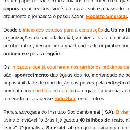
ter um papel de não sermos ouvidos no momento em que s
depois
reconhecidos. Você tem razão sobre o passado, m
argumenta o jornalista e pesquisador,
Roberto
Smeraldi
.
Desde o
início dos estudos para a construção
da
Usina H
organizações da sociedade civil, ambientalistas, cientista
de ribeirinhos, denunciam a quantidades de
impactos
que 
ambiente
e para a
região
.
Os
impactos que já ocorreram nos territórios próximos d
são:
apodrecimento
das águas dos rio, mortandade de p
impossibilidade de reprodução dos peixes pela
extinção
d
aumento dos
conflitos no campo
na região e a usurpação do
mineradora canadense
Belo
Sun
, entre outros.
Para a advogada do Instituto Socioambiental (
ISA
),
Bivian
usina é inviável “o Brasil já gastou
40 bilhões de reais
, n
usina”. O jornalista
Smeraldi
afirma que a usina é um em