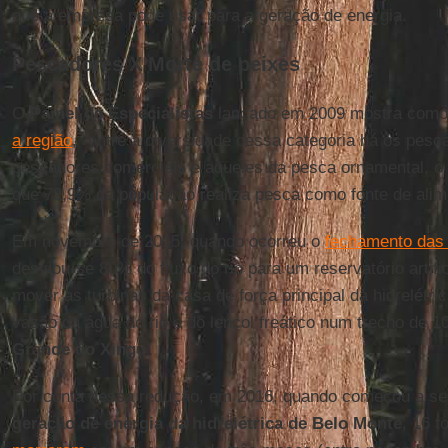
que a empresa pode usar para a geração de energia.
Pescadores X Morte de peixes
O
Painel de Especialistas
lançado em 2009 mostra com
a região
, “entre a diversidade dessa categoria há os pesc
pescadores comerciais e aqueles da pesca ornamental, o
que 72,9% da população realiza pesca como fonte de alim
Em novembro de 2015, quando ocorreu o
fechamento das
desviou-se 80% do fluxo do rio para um reservatório artifi
mover as turbinas da casa de força principal da hidrelétr
vazão da água do rio e do lençol freático num trecho de
Grande do Xingu
.
Por conta dessa redução, em 2016, quando começou a se r
geração de energia da hidrelétrica de Belo Monte
, 16 