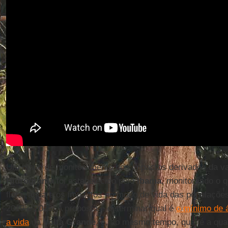
Um plano de monitoramento dos impactos derivados da vaz
Hidrograma
foi estabelecido pelo
Ibama
, monitorando o 
flora, água e os impactos no modo de vida das populações
2019 e 2025. A proposta é determinar qual é
o mínimo de 
a vida
na
Volta
Grande
, e, ao mesmo tempo, qual é a qu