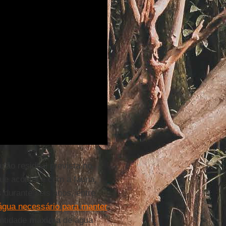
ão residual prevista no
que acontece com a fauna,
 durante seis anos, entre
água necessário para manter
antidade
máxima
de água