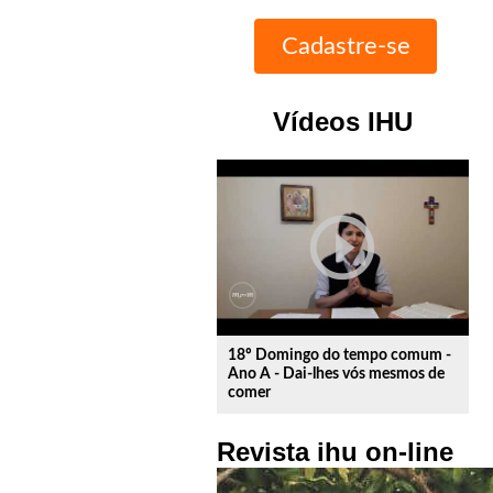
Vídeos IHU
play_circle_outline
18º Domingo do tempo comum -
Ano A - Dai-lhes vós mesmos de
comer
Revista ihu on-line