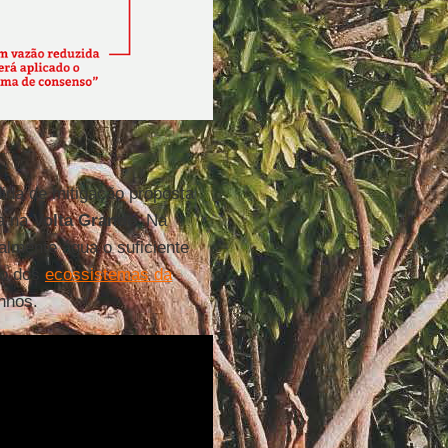
dida de mitigação proposta
ua na
Volta Grande
. Na
ialmente água o suficiente
ão dos
ecossistemas da
nhos.