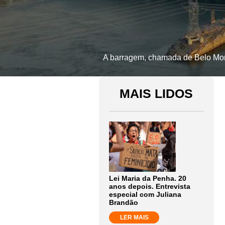
A barragem, chamada de Belo Monst
MAIS LIDOS
Lei Maria da Penha. 20
anos depois. Entrevista
especial com Juliana
Brandão
LER MAIS