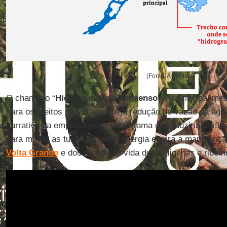
(Fonte: A Pública)
O chamado “
Hidrograma de Consenso
” é a principal me
para os efeitos provocados pela redução de vazão da ág
narrativa da empresa esse hidrograma reproduziria artific
para mover as turbinas, gerar energia e para a manutenç
Volta
Grande
e dos modos de vida dos indígenas e ribeiri