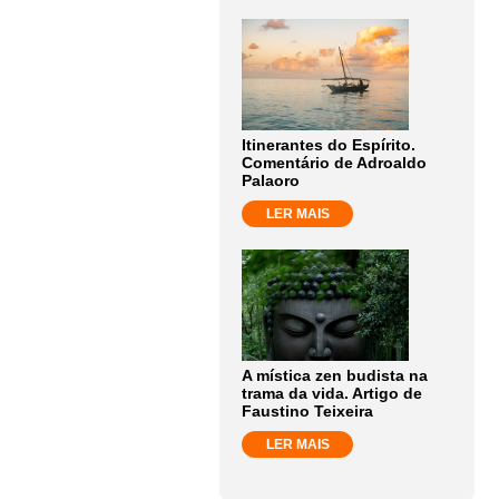
Itinerantes do Espírito.
Comentário de Adroaldo
Palaoro
LER MAIS
A mística zen budista na
trama da vida. Artigo de
Faustino Teixeira
LER MAIS