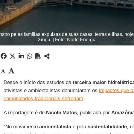
ro pelas famílias expulsas de suas casas, terras e ilhas, ho
Xingu. | Foto: Norte Energia
Desde o início dos estudos da
terceira maior hidrelétri
ativistas e ambientalistas denunciaram os
impactos que o
comunidades tradicionais sofreriam
.
A reportagem é de
Nicole
Matos
, publicada por
Amazônia
“No movimento
ambientalista
e pela
sustentabilidade
, 