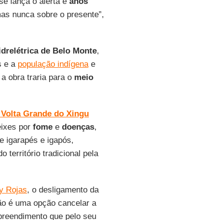
e lança o alerta e
anos
as nunca sobre o presente”,
idrelétrica de Belo Monte
,
s e a
população indígena
e
a obra traria para o
meio
e
Volta Grande do Xingu
eixes por
fome
e
doenças
,
e igarapés e igapós,
 território tradicional pela
y Rojas
, o desligamento da
ão é uma opção cancelar a
preendimento que pelo seu