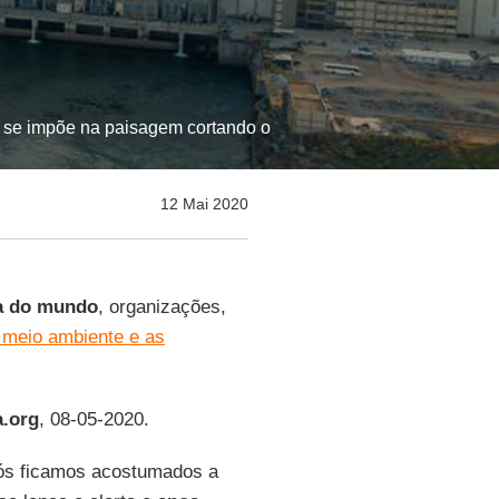
je se impõe na paisagem cortando o
12 Mai 2020
ca do mundo
, organizações,
 meio ambiente e as
.org
, 08-05-2020.
nós ficamos acostumados a