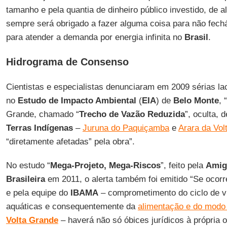
tamanho e pela quantia de dinheiro público investido, de
sempre será obrigado a fazer alguma coisa para não fechá
para atender a demanda por energia infinita no
Brasil
.
Hidrograma de Consenso
Cientistas e especialistas denunciaram em 2009 sérias l
no
Estudo de Impacto Ambiental
(
EIA
) de
Belo Monte
, 
Grande, chamado “
Trecho de Vazão Reduzida
”, oculta, 
Terras
Indígenas
–
Juruna do Paquiçamba
e
Arara da Vol
“diretamente afetadas” pela obra”.
No estudo “
Mega-Projeto, Mega-Riscos
”, feito pela
Amig
Brasileira
em 2011, o alerta também foi emitido “Se ocorre
e pela equipe do
IBAMA
– comprometimento do ciclo de v
aquáticas e consequentemente da
alimentação e do modo
Volta
Grande
– haverá não só óbices jurídicos à própria 