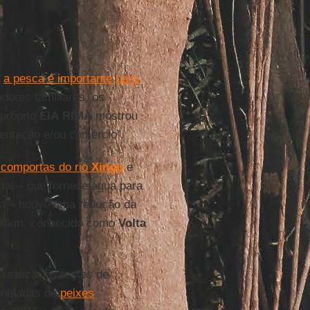
o
a pesca é importante para
adores familiares, os
 próprio
EIA
RIMA
mostrou
entação e/ou comércio”.
 comportas do rio
Xingu
e
cial – que fornece água para
ica – houve uma redução da
 100km, conhecido como
Volta
ealizar os testes de
toneladas de
peixes