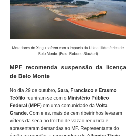
Moradores do Xingu sofrem com o impacto da Usina Hidrelétrica de
Belo Monte. (Foto: Roberto Stuckert)
MPF recomenda suspensão da licença
de Belo Monte
No dia 29 de outubro,
Sara
,
Francisco
e
Erasmo
Teófilo
reuniram-se com o
Ministério Público
Federal
(
MPF
) em uma comunidade da
Volta
Grande
. Com eles, mais de cem ribeirinhos levaram
vídeos da seca no trecho de vazão reduzida e
apresentaram demandas ao MP. Representante do
órgão na reunião, a procuradora de
Altamira
Thais