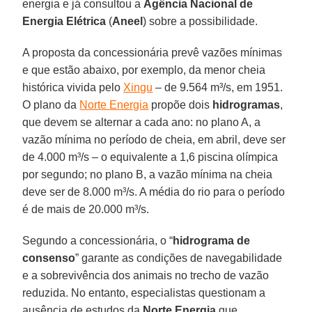
energia e já consultou a
Agência Nacional de
Energia Elétrica
(
Aneel
) sobre a possibilidade.
A proposta da concessionária prevê vazões mínimas
e que estão abaixo, por exemplo, da menor cheia
histórica vivida pelo
Xingu
– de 9.564 m³/s, em 1951.
O plano da
Norte Energia
propõe dois
hidrogramas
,
que devem se alternar a cada ano: no plano A, a
vazão mínima no período de cheia, em abril, deve ser
de 4.000 m³/s – o equivalente a 1,6 piscina olímpica
por segundo; no plano B, a vazão mínima na cheia
deve ser de 8.000 m³/s. A média do rio para o período
é de mais de 20.000 m³/s.
Segundo a concessionária, o “
hidrograma
de
consenso
” garante as condições de navegabilidade
e a sobrevivência dos animais no trecho de vazão
reduzida. No entanto, especialistas questionam a
ausência de estudos da
Norte
Energia
que