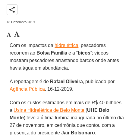
share
18 Dezembro 2019
Com os impactos da
hidrelétrica
, pescadores
recorrem ao
Bolsa
Família
e a “
bicos
”; vídeos
mostram pescadores arrastando barcos onde antes
havia água em abundância.
A reportagem é de
Rafael
Oliveira
, publicada por
Agência Pública
, 16-12-2019.
Com os custos estimados em mais de R$ 40 bilhões,
a
Usina Hidrelétrica de Belo Monte
(
UHE
Belo
Monte
) teve a última turbina inaugurada no último dia
27 de novembro, em cerimônia que contou com a
presença do presidente
Jair
Bolsonaro
.