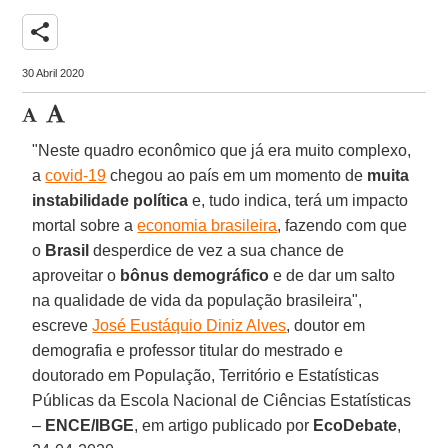
share
30 Abril 2020
"Neste quadro econômico que já era muito complexo,
a
covid-19
chegou ao país em um momento de
muita
instabilidade política
e, tudo indica, terá um impacto
mortal sobre a
economia brasileira
, fazendo com que
o
Brasil
desperdice de vez a sua chance de
aproveitar o
bônus demográfico
e de dar um salto
na qualidade de vida da população brasileira",
escreve
José Eustáquio Diniz Alves
, doutor em
demografia e professor titular do mestrado e
doutorado em População, Território e Estatísticas
Públicas da Escola Nacional de Ciências Estatísticas
–
ENCE/IBGE
, em artigo publicado por
EcoDebate
,