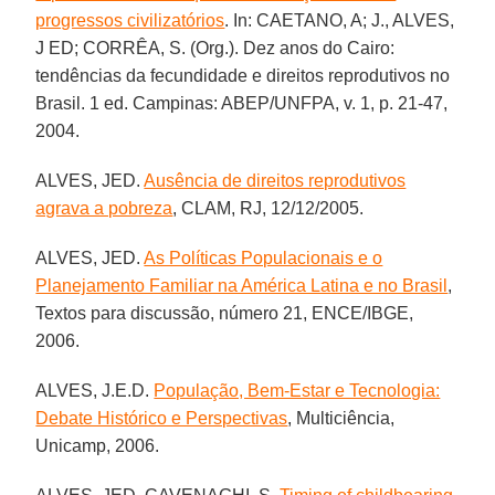
progressos civilizatórios
. In: CAETANO, A; J., ALVES,
J ED; CORRÊA, S. (Org.). Dez anos do Cairo:
tendências da fecundidade e direitos reprodutivos no
Brasil. 1 ed. Campinas: ABEP/UNFPA, v. 1, p. 21-47,
2004.
ALVES, JED.
Ausência de direitos reprodutivos
agrava a pobreza
, CLAM, RJ, 12/12/2005.
ALVES, JED.
As Políticas Populacionais e o
Planejamento Familiar na América Latina e no Brasil
,
Textos para discussão, número 21, ENCE/IBGE,
2006.
ALVES, J.E.D.
População, Bem-Estar e Tecnologia:
Debate Histórico e Perspectivas
, Multiciência,
Unicamp, 2006.