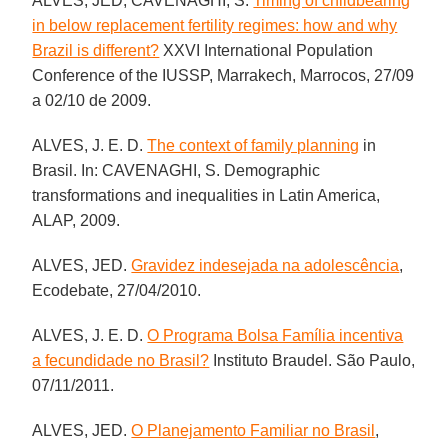
ALVES, JED, CAVENAGHI, S.
Timing of childbearing
in below replacement fertility regimes: how and why
Brazil is different?
XXVI International Population
Conference of the IUSSP, Marrakech, Marrocos, 27/09
a 02/10 de 2009.
ALVES, J. E. D.
The context of family planning
in
Brasil. In: CAVENAGHI, S. Demographic
transformations and inequalities in Latin America,
ALAP, 2009.
ALVES, JED.
Gravidez indesejada na adolescência
,
Ecodebate, 27/04/2010.
ALVES, J. E. D.
O Programa Bolsa Família incentiva
a fecundidade no Brasil?
Instituto Braudel. São Paulo,
07/11/2011.
ALVES, JED.
O Planejamento Familiar no Brasil
,