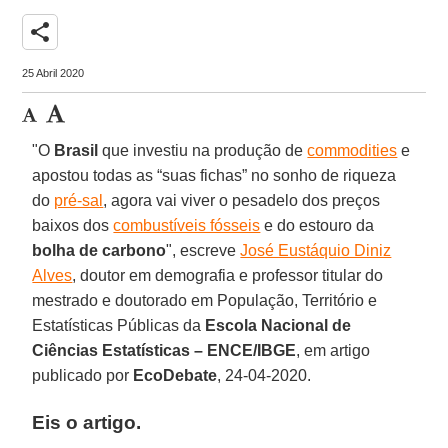
share
25 Abril 2020
"O
Brasil
que investiu na produção de
commodities
e
apostou todas as “suas fichas” no sonho de riqueza
do
pré-sal
, agora vai viver o pesadelo dos preços
baixos dos
combustíveis fósseis
e do estouro da
bolha de carbono
", escreve
José Eustáquio Diniz
Alves
, doutor em demografia e professor titular do
mestrado e doutorado em População, Território e
Estatísticas Públicas da
Escola Nacional de
Ciências Estatísticas – ENCE/IBGE
, em artigo
publicado por
EcoDebate
, 24-04-2020.
Eis o artigo.