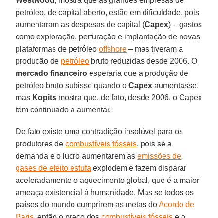
Westwood
, mostra que as grandes empresas de
petróleo, de capital aberto, estão em dificuldade, pois
aumentaram as despesas de capital (
Capex
) – gastos
como exploração, perfuração e implantação de novas
plataformas de petróleo
offshore
– mas tiveram a
producão de
petróleo
bruto reduzidas desde 2006. O
mercado financeiro
esperaria que a produção de
petróleo bruto subisse quando o
Capex
aumentasse,
mas
Kopits
mostra que, de fato, desde 2006, o Capex
tem continuado a aumentar.
De fato existe uma contradição insolúvel para os
produtores de
combustíveis fósseis
, pois se a
demanda e o lucro aumentarem as
emissões de
gases de efeito estufa
explodem e fazem disparar
aceleradamente o aquecimento global, que é a maior
ameaça existencial à humanidade. Mas se todos os
países do mundo cumprirem as metas do
Acordo de
Paris
, então o preço dos
combustíveis fósseis
e o