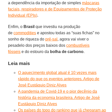
a dependência da importação de simples
máscaras
faciais, respiradores e de Equipamentos de Proteção
Individual (EPIs)
.
Enfim, o
Brasil
que investiu na produção
de
commodities
e apostou todas as “suas fichas” no
sonho de riqueza do
pré-sal
, agora vai viver o
pesadelo dos preços baixos dos
combustíveis
fósseis
e do estouro da
bolha de carbono
.
Leia mais
O aquecimento global atual é 10 vezes mais
rápido do que os eventos anteriores. Artigo de
José Eustáquio Diniz Alves
A pandemia de Covid-19 e o pior decênio da
história da economia brasileira. Artigo de José
Eustáquio Diniz Alves
Os países do topo do ranking que já chegaram ao