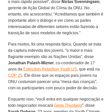
o mais rápido possível”, disse
Niclas Svenningsen
,
gerente de Ação Global do Clima da ONU. No
entanto, ele acrescentou: “Acreditamos que também é
importante abrir o diálogo e ver como as partes
interessadas de diferentes setores estão fazendo a
transição de seus modelos de negócios.”
Para muitos, foi uma resposta típica. Quando se trata
da captura indevida dos jovens, “o maior e mais
flagrante exemplo são as Nações Unidas”, disse
Jonathan Palash-Mizner
, co-coordenador de 17
anos da
Extinction Rebellion Youth US
, que está na
COP 25
. Ele disse que os espaços para jovens na
ONU costumam parecer uma “mesa das crianças”,
com os participantes com pouco poder de decisão.
Enquanto isso, “você entra em qualquer negociação e
todo negociador invocará
Greta Thunberg
”, disse
Sarah Dobson
, 23 anos, membro da Youth Climate