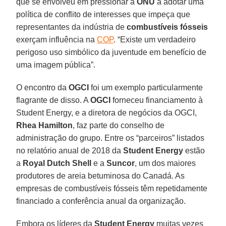
que se envolveu em pressionar a
ONU
a adotar uma
política de conflito de interesses que impeça que
representantes da indústria de
combustíveis
fósseis
exerçam influência na
COP
. “Existe um verdadeiro
perigoso uso simbólico da juventude em benefício de
uma imagem pública”.
O encontro da
OGCI
foi um exemplo particularmente
flagrante de disso. A
OGCI
forneceu financiamento à
Student Energy, e a diretora de negócios da OGCI,
Rhea
Hamilton
, faz parte do conselho de
administração do grupo. Entre os “parceiros” listados
no relatório anual de 2018 da
Student Energy
estão
a
Royal Dutch Shell
e a
Suncor
, um dos maiores
produtores de areia betuminosa do Canadá. As
empresas de combustíveis fósseis têm repetidamente
financiado a conferência anual da organização.
Embora os líderes da
Student
Energy
muitas vezes