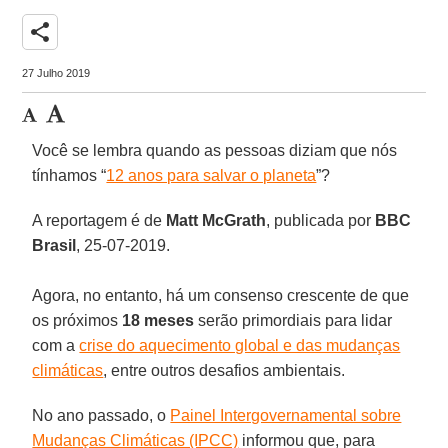
share
27 Julho 2019
Você se lembra quando as pessoas diziam que nós
tínhamos “
12 anos para salvar o planeta
”?
A reportagem é de
Matt McGrath
, publicada por
BBC
Brasil
, 25-07-2019.
Agora, no entanto, há um consenso crescente de que
os próximos
18 meses
serão primordiais para lidar
com a
crise do aquecimento global e das mudanças
climáticas
, entre outros desafios ambientais.
No ano passado, o
Painel Intergovernamental sobre
Mudanças Climáticas (IPCC)
informou que, para