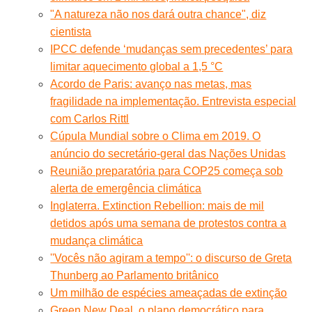
"A natureza não nos dará outra chance", diz
cientista
IPCC defende ‘mudanças sem precedentes’ para
limitar aquecimento global a 1,5 °C
Acordo de Paris: avanço nas metas, mas
fragilidade na implementação. Entrevista especial
com Carlos Rittl
Cúpula Mundial sobre o Clima em 2019. O
anúncio do secretário-geral das Nações Unidas
Reunião preparatória para COP25 começa sob
alerta de emergência climática
Inglaterra. Extinction Rebellion: mais de mil
detidos após uma semana de protestos contra a
mudança climática
''Vocês não agiram a tempo'': o discurso de Greta
Thunberg ao Parlamento britânico
Um milhão de espécies ameaçadas de extinção
Green New Deal, o plano democrático para