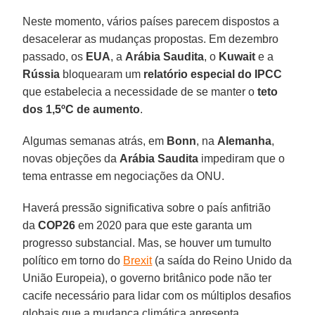
Neste momento, vários países parecem dispostos a
desacelerar as mudanças propostas. Em dezembro
passado, os
EUA
, a
Arábia Saudita
, o
Kuwait
e a
Rússia
bloquearam um
relatório especial do IPCC
que estabelecia a necessidade de se manter o
teto
dos 1,5ºC de aumento
.
Algumas semanas atrás, em
Bonn
, na
Alemanha
,
novas objeções da
Arábia Saudita
impediram que o
tema entrasse em negociações da ONU.
Haverá pressão significativa sobre o país anfitrião
da
COP26
em 2020 para que este garanta um
progresso substancial. Mas, se houver um tumulto
político em torno do
Brexit
(a saída do Reino Unido da
União Europeia), o governo britânico pode não ter
cacife necessário para lidar com os múltiplos desafios
globais que a mudança climática apresenta.