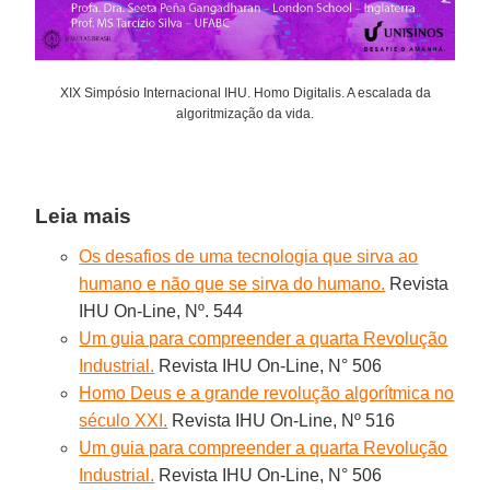
XIX Simpósio Internacional IHU. Homo Digitalis. A escalada da
algoritmização da vida.
Leia mais
Os desafios de uma tecnologia que sirva ao
humano e não que se sirva do humano.
Revista
IHU On-Line, Nº. 544
Um guia para compreender a quarta Revolução
Industrial.
Revista IHU On-Line, N° 506
Homo Deus e a grande revolução algorítmica no
século XXI.
Revista IHU On-Line, Nº 516
Um guia para compreender a quarta Revolução
Industrial.
Revista IHU On-Line, N° 506