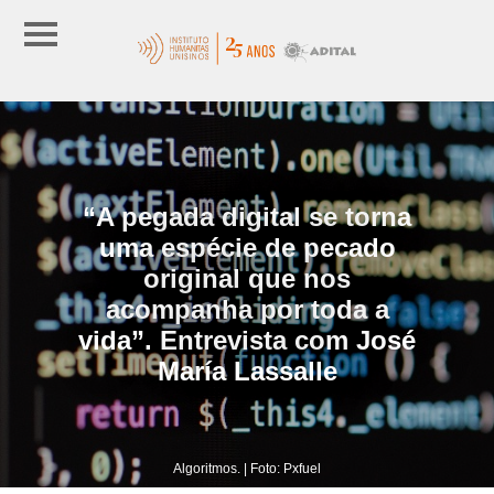
“A pegada digital se torna
uma espécie de pecado
original que nos
acompanha por toda a
vida”. Entrevista com José
María Lassalle
Algoritmos. | Foto: Pxfuel