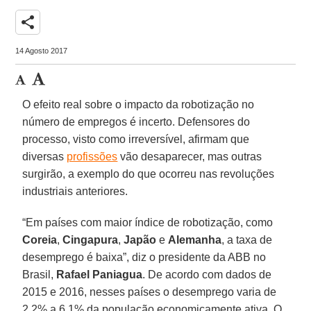
share
14 Agosto 2017
O efeito real sobre o impacto da robotização no
número de empregos é incerto. Defensores do
processo, visto como irreversível, afirmam que
diversas
profissões
vão desaparecer, mas outras
surgirão, a exemplo do que ocorreu nas revoluções
industriais anteriores.
“Em países com maior índice de robotização, como
Coreia
,
Cingapura
,
Japão
e
Alemanha
, a taxa de
desemprego é baixa”, diz o presidente da ABB no
Brasil,
Rafael Paniagua
. De acordo com dados de
2015 e 2016, nesses países o desemprego varia de
2,2% a 6,1% da população economicamente ativa. O