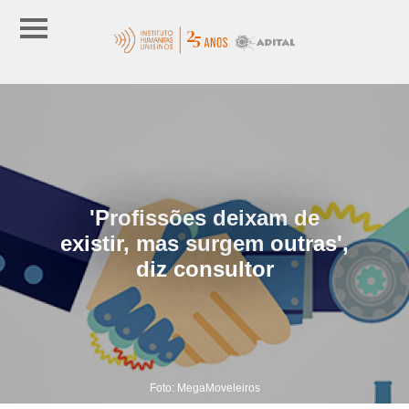
'Profissões deixam de
existir, mas surgem outras',
diz consultor
Foto: MegaMoveleiros