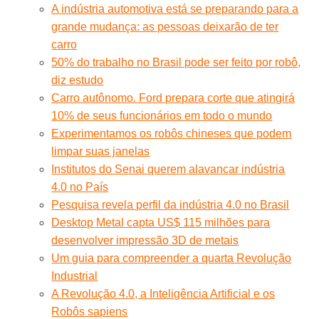
A indústria automotiva está se preparando para a
grande mudança: as pessoas deixarão de ter
carro
50% do trabalho no Brasil pode ser feito por robô,
diz estudo
Carro autônomo. Ford prepara corte que atingirá
10% de seus funcionários em todo o mundo
Experimentamos os robôs chineses que podem
limpar suas janelas
Institutos do Senai querem alavancar indústria
4.0 no País
Pesquisa revela perfil da indústria 4.0 no Brasil
Desktop Metal capta US$ 115 milhões para
desenvolver impressão 3D de metais
Um guia para compreender a quarta Revolução
Industrial
A Revolução 4.0, a Inteligência Artificial e os
Robôs sapiens