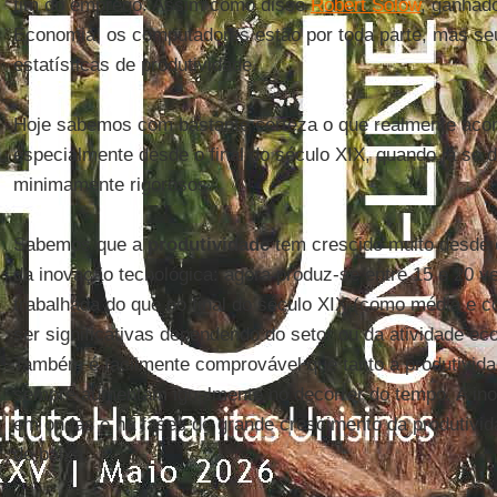
fim do emprego. Assim como disse
Robert Solow
, ganhad
Economia, os computadores estão por toda parte, mas se
estatísticas de produtividade.
Hoje sabemos com bastante certeza o que realmente acont
especialmente desde o final do século XIX, quando já se 
minimamente rigorosos.
Sabemos que a
produtividade
tem crescido muito desde
da inovação tecnológica: agora produz-se entre 15 e 20 v
trabalhada do que no final do século XIX (como média e 
ser significativas dependendo do setor ou da atividade e
Também é facilmente comprovável que tanto a produtivida
sempre aumentam igualmente no decorrer do tempo. A in
em ondas e há fases de grande crescimento da produtivi
de baixa.