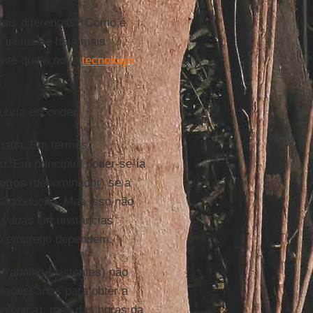
 tais diferenças? Como é
 inclusive haja mais
ente que a nova
tecnologia
ueria esconder.
lhada. Em termos
o. Em princípio, poder-se-ia
egos
(denominador) se a
 a produção. Mas isso não
r duas circunstâncias
re o emprego dependem.
trabalho existentes) não
necessárias para obter a
ológica), mas das horas da