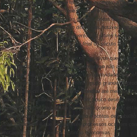
Se considerarmos uma fase longa, por exemplo, a partir do
atualidade, também é claro que o
número de empregos
a
consideravelmente, apesar das grandes ondas de inovaçã
produtividade. Embora existam diferenças notáveis em ca
o volume total de empregos aumentou no último século, 
economias avançadas, a partir do final do século XIX.
Finalmente, há dois fatos históricos decisivos que não pa
importância. O primeiro, que o
desemprego
não aumenta,
empregos cai, sempre que cresce a produtividade, e vice-ve
comprovar que há fases de aumento muito grande na produ
partir do fim da S
egunda Guerra Mundial
até meados dos
passado), que são acompanhadas por pouco desemprego 
trabalho; e fases de baixa produtividade (como a que est
anos), onde o desemprego é elevado e postos de trabalho
fato importante é que todos esses processos ocorrem co
notáveis no tempo e entre distintas economias.