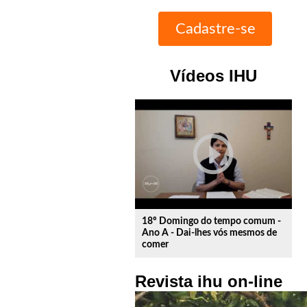
Vídeos IHU
play_circle_outline
18º Domingo do tempo comum -
Ano A - Dai-lhes vós mesmos de
comer
Revista ihu on-line