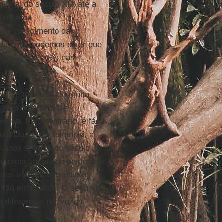
 final do século XIX até a
umentou
o e crescimento da
da país, podemos dizer que
entre 30% e 50%, nas
recem ter recebido muita
 nem o número de
rsa. Pelo contrário, é fácil
tividade (por exemplo, a
 anos setenta do século
e crescimento de postos de
amos vivendo nos últimos
 são eliminados. O segundo
m diferenças por vezes