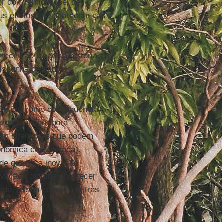
or do Prêmio Nobel de
us efeitos não aparecem nas
eceu ao longo da história,
dispunha de dados
 então, como consequência
ezes mais por hora
com diferenças que podem
conômica considerada).
de quanto a inovação
ovação costuma acontecer
dade, assim como há outras