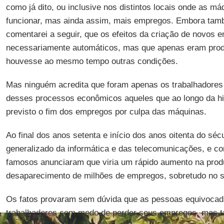
como já dito, ou inclusive nos distintos locais onde as 
funcionar, mas ainda assim, mais empregos. Embora tam
comentarei a seguir, que os efeitos da criação de novos
necessariamente automáticos, mas que apenas eram pro
houvesse ao mesmo tempo outras condições.
Mas ninguém acredita que foram apenas os trabalhadores 
desses processos econômicos aqueles que ao longo da hi
previsto o fim dos empregos por culpa das máquinas.
Ao final dos anos setenta e início dos anos oitenta do s
generalizado da informática e das telecomunicações, e c
famosos anunciaram que viria um rápido aumento na produ
desaparecimento de milhões de empregos, sobretudo no s
Os fatos provaram sem dúvida que as pessoas equivoca
trabalhadores com medo de perder seus empregos, mas t