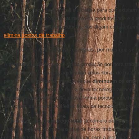
Por que isso acontece e qual é a causa para que existam
possível que, havendo um aumento na produtividade e que
empregos agora do que produção, nos digam constantem
elimina postos de trabalho
?
A resposta também é bastante simples, por mais que se q
A
produtividade
é o aumento da produção por hora traba
matemáticos, é a produção dividida pelas horas de trabalh
pensar que é, portanto, inevitável que
diminuam os empr
produtividade aumenta, já que a nova tecnologia aumenta
acontece necessariamente dessa forma porque pode have
adicionais das quais os efeitos finais da tecnologia sob
A primeira é que o
emprego total
(o número de postos de 
depende apenas do número total de horas trabalhadas ou 
produção total (que costumam baixar com a inovação tecn