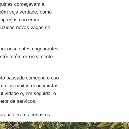
máquinas começavam a
bém seja verdade, como
 empregos não eram
duzidas novas vagas se
inconscientes e ignorantes
stória têm erroneamente
éculo passado começou o uso
om elas muitos economistas
tividade e, em seguida, o
etor de serviços.
das não eram apenas os
ambém aqueles profetas do