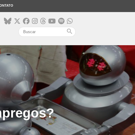
ONTATO
search
mpregos?