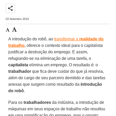
share
03 Setembro 2019
A introdução do robô, ao
transformar a
realidade do
trabalho
, oferece o contexto ideal para o capitalista
justificar a destruição do emprego. E assim,
refugiando-se na eliminação de uma tarefa, o
capitalista
elimina um emprego. O resultado é: o
trabalhador
que fica deve cuidar do que já resolvia,
além do cargo de seu parceiro demitido e das tarefas
anexas que surgem como resultado da
introdução
do robô
.
Para os
trabalhadores
da indústria, a introdução de
máquinas em seus espaços de trabalho não resultou
em uma simplificação do emprego, mas o oposto: