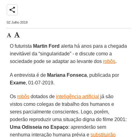
share
02 Julho 2019
O futurista
Martin Ford
alerta há anos para a chegada
inevitável da “singularidade” - e discute como a
sociedade pode se adaptar ao levante dos
robôs
.
A entrevista é de
Mariana Fonseca
, publicada por
Exame
, 01-07-2019.
Os
robôs
dotados de
inteligência artificial
já são
vistos como colegas de trabalho dos humanos e
seres parcialmente conscientes. Logo, porém,
poderão reproduzir uma situação digna do filme 2001:
Uma Odisseia no Espaço
: aprenderão sem
nenhuma interação humana prévia e
substituirão