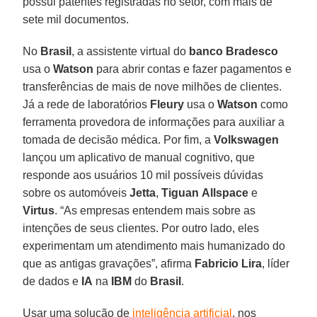
possui patentes registradas no setor, com mais de
sete mil documentos.
No
Brasil
, a assistente virtual do
banco Bradesco
usa o
Watson
para abrir contas e fazer pagamentos e
transferências de mais de nove milhões de clientes.
Já a rede de laboratórios
Fleury
usa o
Watson
como
ferramenta provedora de informações para auxiliar a
tomada de decisão médica. Por fim, a
Volkswagen
lançou um aplicativo de manual cognitivo, que
responde aos usuários 10 mil possíveis dúvidas
sobre os automóveis
Jetta
,
Tiguan
Allspace
e
Virtus
. “As empresas entendem mais sobre as
intenções de seus clientes. Por outro lado, eles
experimentam um atendimento mais humanizado do
que as antigas gravações”, afirma
Fabricio
Lira
, líder
de dados e
IA
na
IBM
do
Brasil
.
Usar uma solução de
inteligência artificial
, nos