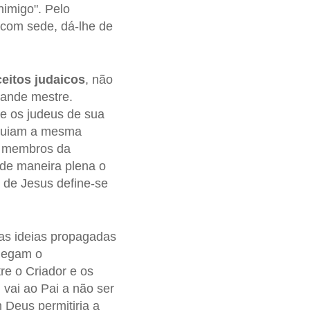
nimigo". Pelo
 com sede, dá-lhe de
ceitos
judaicos
, não
rande mestre.
 e os judeus de sua
eguiam a mesma
s membros da
 de maneira plena o
 de Jesus define-se
 as ideias propagadas
negam o
e o Criador e os
 vai ao Pai a não ser
 Deus permitiria a