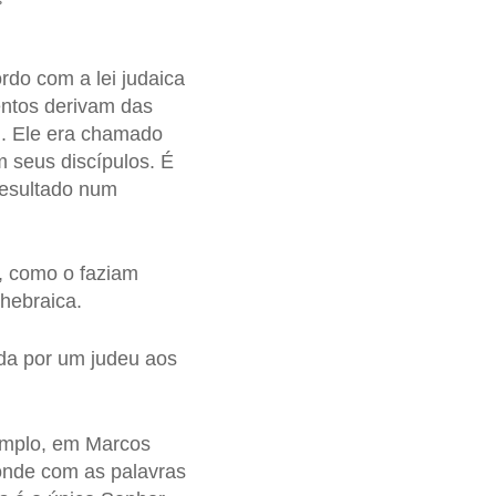
ordo com a lei judaica
entos derivam das
u. Ele era chamado
m seus discípulos. É
esultado num
s, como o faziam
 hebraica.
da por um judeu aos
emplo, em Marcos
onde com as palavras