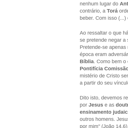
nenhum lugar do
Ant
contrário, a
Torá
orde
beber. Com isso (...
Ao ressaltar o que 
se pretende negar a 
Pretende-se apenas m
época eram adversár
Bíblia
. Como bem o 
Pontifícia Comissão
mistério de Cristo s
a partir do seu vínc
Dito isto, devemos r
por
Jesus
e as
dout
ensinamento
judai
outros homens. Jesus
por mim" (João 14,6)