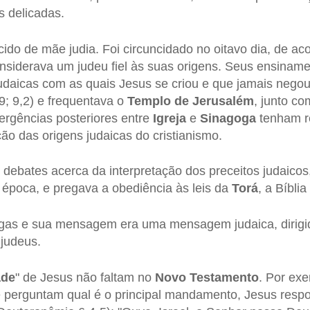
 delicadas.
cido de mãe judia. Foi circuncidado no oitavo dia, de ac
onsiderava um judeu fiel às suas origens. Seus ensinam
 judaicas com as quais Jesus se criou e que jamais nego
9; 9,2) e frequentava o
Templo de Jerusalém
, junto co
ergências posteriores entre
Igreja
e
Sinagoga
tenham r
ão das origens judaicas do cristianismo.
 debates acerca da interpretação dos preceitos judaico
 época, e pregava a obediência às leis da
Torá
, a Bíblia
gas e sua mensagem era uma mensagem judaica, dirigi
 judeus.
ade
" de Jesus não faltam no
Novo
Testamento
. Por ex
e perguntam qual é o principal mandamento, Jesus resp