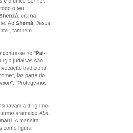
s é o único Senhor.
todo o teu
Shenzá
, era na
nte. Ao
Shemá
, Jesus
ante", também
ncontra-se no "
Pai-
urgia judaicas são
nvocação tradicional
 nome", faz parte do
ssaion
", "Protege-nos
nsinavam a dirigirmo-
o termo aramaico
Aba
,
êmani
. A maneira
s como figura