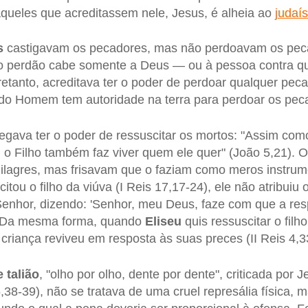
queles que acreditassem nele, Jesus, é alheia ao
judaí
s
castigavam os pecadores, mas não perdoavam os pec
, o perdão cabe somente a Deus — ou à pessoa contra q
etanto, acreditava ter o poder de perdoar qualquer pecad
do Homem tem autoridade na terra para perdoar os peca
egava ter o poder de ressuscitar os mortos: "Assim com
r, o Filho também faz viver quem ele quer" (João 5,21). 
agres, mas frisavam que o faziam como meros instrum
itou o filho da viúva (I Reis 17,17-24), ele não atribuiu o
enhor, dizendo: 'Senhor, meu Deus, faze com que a res
". Da mesma forma, quando
Eliseu
quis ressuscitar o filh
criança reviveu em resposta às suas preces (II Reis 4,3
e talião
, "olho por olho, dente por dente", criticada por 
38-39), não se tratava de uma cruel represália física, 