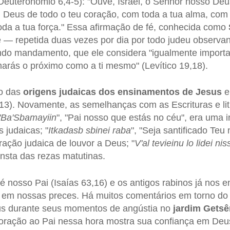
Deuteronômio 6,4-5): "Ouve, Israel, o Senhor nosso Deu
Deus de todo o teu coração, com toda a tua alma, com 
da a tua força." Essa afirmação de fé, conhecida como
 — repetida duas vezes por dia por todo judeu observa
do mandamento, que ele considera "igualmente import
marás o próximo como a ti mesmo" (Levítico 19,18).
o das
origens judaicas dos ensinamentos de Jesus
e
-13). Novamente, as semelhanças com as Escrituras e lit
'Ba'Sbamayiin
", "Pai nosso que estás no céu", era uma i
 judaicas; "
Itkadasb sbinei raba
", "Seja santificado Teu
oração judaica de louvor a Deus; "
V'al tevieinu lo lidei ni
onsta das rezas matutinas.
 nosso Pai (Isaías 63,16) e os antigos rabinos já nos e
" em nossas preces. Há muitos comentários em torno d
sus durante seus momentos de angústia no
jardim Gets
oração ao Pai nessa hora mostra sua confiança em Deu