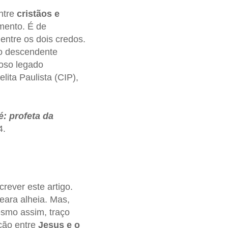
ntre
cristãos e
imento. É de
entre os dois credos.
mo descendente
ioso legado
lita Paulista (CIP),
: profeta da
4.
rever este artigo.
seara alheia. Mas,
smo assim, traço
ção entre
Jesus e o