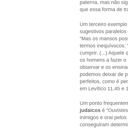
paterna, mas não si
que essa forma de tr
Um terceiro exemplo
sugestivos paralelos
"Mas os mansos possu
termos inequívocos: 
cumprir. (...) Aquel
os homens a fazer o
observar e os ensina
podemos deixar de pe
perfeitos, como é pe
em Levítico 11,45 e 1
Um ponto frequentem
judaicos
é "Ouvistes 
inimigos e orai pelo
conseguiram determi