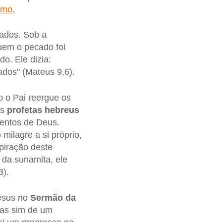
smo
.
ados. Sob a
uem o pecado foi
o. Ele dizia:
dos" (Mateus 9,6).
o o Pai reergue os
Os
profetas hebreus
entos de Deus.
 milagre a si próprio,
piração deste
o da sunamita, ele
3).
Jesus no
Sermão da
mas sim de um