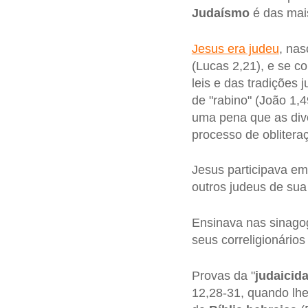
Judaísmo
é das mais
Jesus era judeu
, nas
(Lucas 2,21), e se c
leis e das tradições
de "rabino" (João 1,4
uma pena que as div
processo de obliteraç
Jesus participava em
outros judeus de sua
Ensinava nas sinago
seus correligionários
Provas da "
judaicid
12,28-31, quando lh