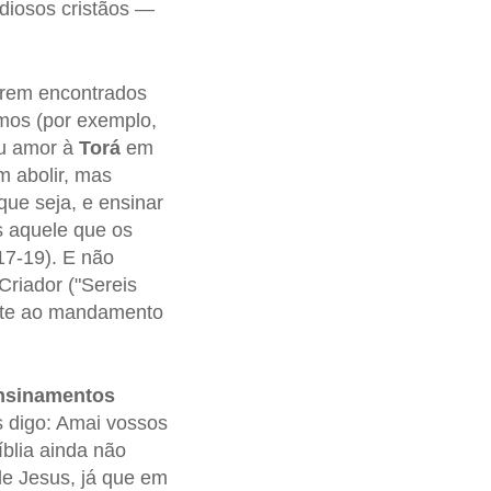
diosos cristãos —
erem encontrados
mos (por exemplo,
eu amor à
Torá
em
m abolir, mas
que seja, e ensinar
 aquele que os
17-19). E não
Criador ("Sereis
ante ao mandamento
nsinamentos
os digo: Amai vossos
blia ainda não
de Jesus, já que em