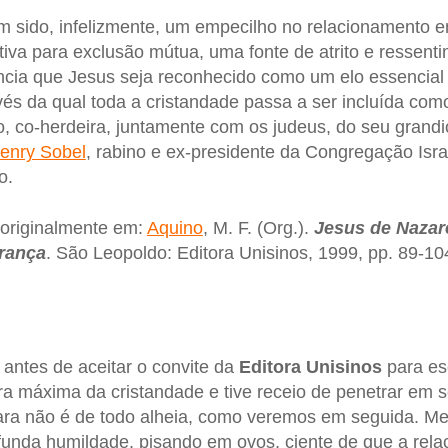
em sido, infelizmente, um empecilho no relacionamento e
ativa para exclusão mútua, uma fonte de atrito e ressent
cia que Jesus seja reconhecido como um elo essencial 
vés da qual toda a cristandade passa a ser incluída co
o, co-herdeira, juntamente com os judeus, do seu grand
enry Sobel
, rabino e ex-presidente da Congregação Israe
o.
o originalmente em:
Aquino
, M. F. (Org.).
Jesus de Nazaré
erança
. São Leopoldo: Editora Unisinos, 1999, pp. 89-10
 antes de aceitar o convite da
Editora
Unisinos
para esc
ura máxima da cristandade e tive receio de penetrar em 
ra não é de todo alheia, como veremos em seguida. Me
funda humildade, pisando em ovos, ciente de que a rela