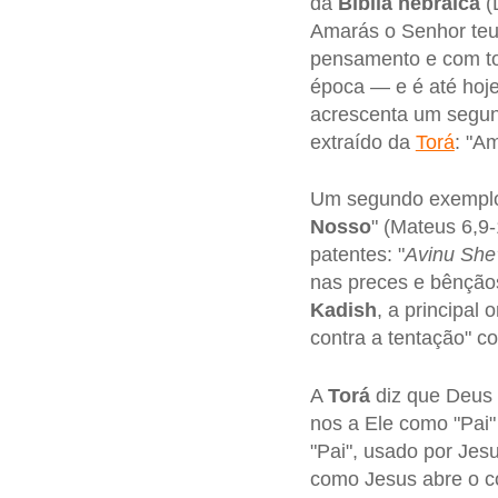
da
Bíblia
hebraica
(
Amarás o Senhor teu 
pensamento e com to
época — e é até hoje
acrescenta um segun
extraído da
Torá
: "A
Um segundo exempl
Nosso
" (Mateus 6,9
patentes: "
Avinu She
nas preces e bênçãos
Kadish
, a principal 
contra a tentação" c
A
Torá
diz que Deus é
nos a Ele como "Pai
"Pai", usado por Je
como Jesus abre o c