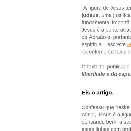
"A figura de Jesus t
judeus
, uma justific
fundamental importân
Jesus é a ponte atra
de Abraão e, portant
espiritual", escreve
H
recentemente falecid
O texto foi publicad
liberdade e da esp
Eis o artigo.
Confesso que hesitei
Afinal, Jesus é a fig
pensando bem, a sea
estas linhas com pro