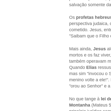
salvação somente da
Os
profetas
hebreu
perspectiva judaica
cometido. Jesus, entr
"Saibam que o Filho 
Mais ainda,
Jesus
al
mortos e os faz vive
também operavam mil
Quando
Elias
ressusc
mas sim "invocou o S
menino volte a ele!
"orou ao Senhor" e a 
No que tange à
lei d
Montanha
(Mateus 5,