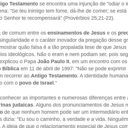
igo
Testamento
se encontra uma injunção de "odiar o i
na: "Se teu inimigo tem fome, dá-lhe de comer; se está
) o Senhor te recompensará" (Provérbios 25,21-22).
há de comum entre os
ensinamentos de Jesus
e os
pre
singularidade e o caráter inovador da pregação desse g
ostrar quão falsa é a tão propalada tese de que Jesus
ios ideológicos. Não o eram e nem podiam ser, pois s
explicou o Papa
João Paulo II
, em um encontro com o
 Bíblica
em 11 de abril de 1997: "Não se pode exprimir
em recorrer ao
Antigo
Testamento
. A identidade humana
ulo com o
povo de
Israel
."
econhecer as importantes e numerosas diferenças entre
rinas
judaicas
. Alguns dos pronunciamentos de Jesus 
co
de que nenhum homem pode ser um intermediário entr
 dizia: "Eu sou o caminho, a verdade e a vida. Ninguém
. A ideia de que o relacionamento especial de Jesus com