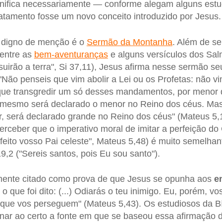
gnifica necessariamente — conforme alegam alguns estu
atamento fosse um novo conceito introduzido por Jesus.
 digno de menção é o
Sermão da Montanha
. Além de s
 entre as
bem-aventuranças
e alguns versículos dos Sal
irão a terra", Si 37,11), Jesus afirma nesse sermão s
"Não penseis que vim abolir a Lei ou os Profetas: não vi
e que transgredir um só desses mandamentos, por menor 
 mesmo será declarado o menor no Reino dos céus. Mas
r, será declarado grande no Reino dos céus" (Mateus 5,
rceber que o imperativo moral de imitar a perfeição do 
rfeito vosso Pai celeste", Mateus 5,48) é muito semelh
9,2 ("Sereis santos, pois Eu sou santo").
ente citado como prova de que Jesus se opunha aos
e
o que foi dito: (...) Odiarás o teu inimigo. Eu, porém, v
s que vos perseguem" (Mateus 5,43). Os estudiosos da Bí
nar ao certo a fonte em que se baseou essa afirmação 