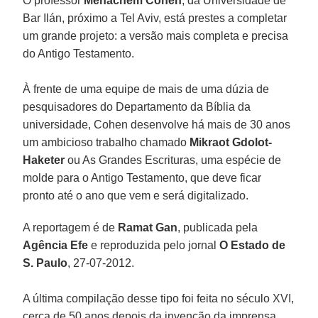
O professor
Menachem Cohen
, da Universidade de
Bar Ilán, próximo a Tel Aviv, está prestes a completar
um grande projeto: a versão mais completa e precisa
do Antigo Testamento.
À frente de uma equipe de mais de uma dúzia de
pesquisadores do Departamento da Bíblia da
universidade, Cohen desenvolve há mais de 30 anos
um ambicioso trabalho chamado
Mikraot Gdolot-
Haketer
ou As Grandes Escrituras, uma espécie de
molde para o Antigo Testamento, que deve ficar
pronto até o ano que vem e será digitalizado.
A reportagem é de
Ramat Gan
, publicada pela
Agência Efe
e reproduzida pelo jornal
O Estado de
S. Paulo
, 27-07-2012.
A última compilação desse tipo foi feita no século XVI,
cerca de 50 anos depois da invenção da imprensa,