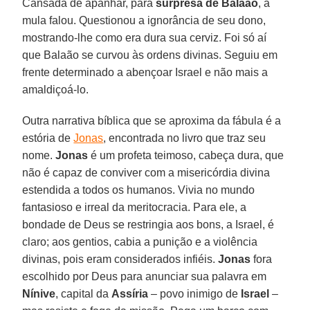
Cansada de apanhar, para
surpresa de Balaão
, a
mula falou. Questionou a ignorância de seu dono,
mostrando-lhe como era dura sua cerviz. Foi só aí
que Balaão se curvou às ordens divinas. Seguiu em
frente determinado a abençoar Israel e não mais a
amaldiçoá-lo.
Outra narrativa bíblica que se aproxima da fábula é a
estória de
Jonas
, encontrada no livro que traz seu
nome.
Jonas
é um profeta teimoso, cabeça dura, que
não é capaz de conviver com a misericórdia divina
estendida a todos os humanos. Vivia no mundo
fantasioso e irreal da meritocracia. Para ele, a
bondade de Deus se restringia aos bons, a Israel, é
claro; aos gentios, cabia a punição e a violência
divinas, pois eram considerados infiéis.
Jonas
fora
escolhido por Deus para anunciar sua palavra em
Nínive
, capital da
Assíria
– povo inimigo de
Israel
–