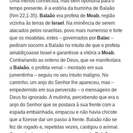
Uma menos conhecida, mas bem oportuna para o
tempo presente, é a estória da burrinha de Balaão
(Nm 22,1-35).
Balaão
era profeta de
Moab
, região
vizinha às terras de
Israel
. Na iminência de serem
atacados pelos israelitas, povo mais numeroso e forte
que os moabitas, estes – governados por
Balac
–
pediram socorro a Balaão no intuito de que o profeta
amaldiçoasse Israel e garantisse a vitória a
Moab
.
Contrariando as ordens de Deus, que se manifestara
a
Balaão
, o profeta venal – montado em sua
jumentinha – seguiu no seu intuito maligno. No
caminho, um anjo do Senhor lhe apareceu, mas –
empedernido em sua perversão – o mensageiro de
Deus foi ignorado. A mulinha, percebendo que era o
anjo do Senhor que se postava à sua frente com a
espada embainhada, empacou e não havia chicote
que a fizesse dar um passo à frente. Balaão não se
fez de rogado e, repetidas vezes, castigou o animal.