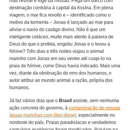
mas resiste e foge da missão. Pega um barco com
destinação contrária à capital da Assíria. Em plena
viagem, o mar fica revolto e – identificado como o
motivo da tormenta – Jonas é lançado ao mar para
aliviar o navio do castigo divino. Não é que um
inteligente cetáceo, muito mais atento à palavra de
Deus do que o profeta, engoliu Jonas e o levou a
Nínive? Três dias e três noites viajou o animal
marinho com Jonas em seu ventre até cuspi-lo na
praia de Nínive, como Deus havia indicado. Mais uma
vez, diante da obstinação do erro dos humanos, o
autor atribui ao mundo animal a razão, própria dos
humanos.
Já faz vários dias que o
Brasil
assiste, sem nenhuma
ação concreta do governo, à
contaminação de nossas
águas marinhas com óleo diesel
, especialmente no
nordeste do país. Praias paradisíacas e verdadeiros
santuários ecológicos foram danificados. Pululam na