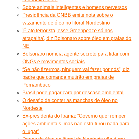
Sobre animais inteligentes e homens perversos
Presidência da CNBB emite nota sobre o
vazamento de óleo no litoral Nordestino
'É ato terrorista, esse Greenpeace só nos
atrapalha', diz Bolsonaro sobre óleo em praias do
NE
Bolsonaro nomeia agente secreto para lidar com
ONGs e movimentos sociais
“Se não fizermos, ninguém vai fazer por nós”, diz
padre que comanda mutirão em praias de
Pernambuco
Brasil pode pagar caro por descaso ambiental
O desafio de conter as manchas de óleo no
Nordeste
Ex-presidenta do Ibama: “Governo quer romper
ações ambientais, mas não estruturou nada para
o lugar”