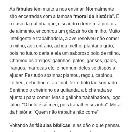
As
fábulas
têm muito a nos ensinar. Normalmente
são encerradas com a famosa “
moral da história
”. É
o caso da galinha que, ciscando o terreiro à procura
de alimento, encontrou um grãozinho de milho. Muito
inteligente e trabalhadora, a ave resolveu não comer
o milho; ao contrário, achou melhor plantar o grão,
pois no futuro daria a ela um saboroso bolo de milho.
Chamou os amigos: galinhas, patos, gansos, galos,
frangos, marrecas etc. e nenhum deles se dispôs a
ajudar. Fez tudo sozinha: plantou, regou, capinou,
colheu, debulhou e, ao final, fez o bolo tão sonhado.
Sentindo o cheirinho da quitanda, a bicharada se
ajuntou para comer. Mas a galinha trabalhadora, logo
falou: “O bolo é só meu, pois trabalhei sozinha”. Moral
da história: “Quem não trabalha não come”.
Voltando às
fábulas bíblicas
, elas dão o que pensar.