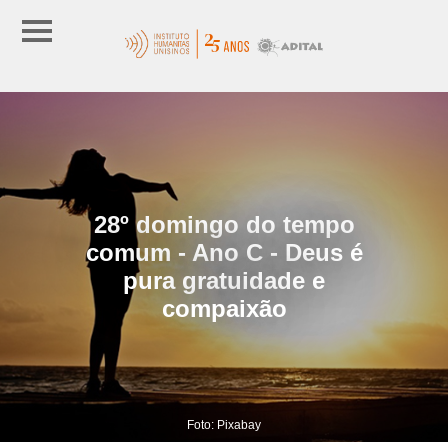
28º domingo do tempo
comum - Ano C - Deus é
pura gratuidade e
compaixão
Foto: Pixabay