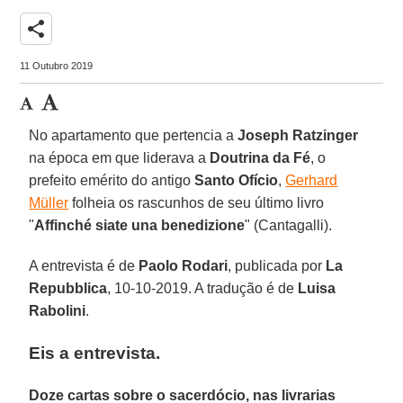
share
11 Outubro 2019
No apartamento que pertencia a
Joseph Ratzinger
na época em que liderava a
Doutrina da Fé
, o
prefeito emérito do antigo
Santo Ofício
,
Gerhard
Müller
folheia os rascunhos de seu último livro
"
Affinché siate una benedizione
" (Cantagalli).
A entrevista é de
Paolo Rodari
, publicada por
La
Repubblica
, 10-10-2019. A tradução é de
Luisa
Rabolini
.
Eis a entrevista.
Doze cartas sobre o sacerdócio, nas livrarias