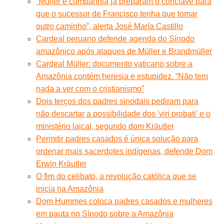
“Müller e companhia já preparam o conclave para
que o sucessor de Francisco tenha que tomar
outro caminho”, alerta José María Castillo
Cardeal peruano defende agenda do Sínodo
amazônico após ataques de Müller e Brandmüller
Cardeal Müller: documento vaticano sobre a
Amazônia contém heresia e estupidez. “Não tem
nada a ver com o cristianismo”
Dois terços dos padres sinodais pediram para
não descartar a possibilidade dos 'viri probati' e o
ministério laical, segundo dom Kräutler
Permitir padres casados é única solução para
ordenar mais sacerdotes indígenas, defende Dom
Erwin Kräutler
O fim do celibato, a revolução católica que se
inicia na Amazônia
Dom Hummes coloca padres casados e mulheres
em pauta no Sínodo sobre a Amazônia