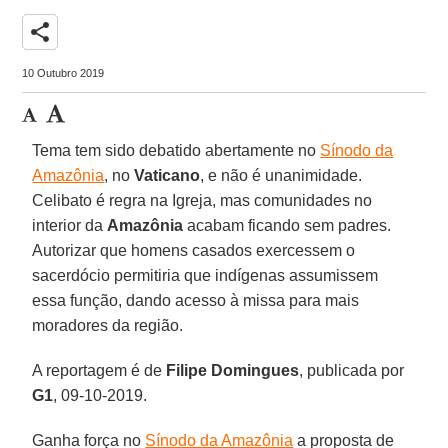
share
10 Outubro 2019
Tema tem sido debatido abertamente no
Sínodo da
Amazônia
, no
Vaticano
, e não é unanimidade.
Celibato é regra na Igreja, mas comunidades no
interior da
Amazônia
acabam ficando sem padres.
Autorizar que homens casados exercessem o
sacerdócio permitiria que indígenas assumissem
essa função, dando acesso à missa para mais
moradores da região.
A reportagem é de
Filipe Domingues
, publicada por
G1
, 09-10-2019.
Ganha força no
Sínodo da Amazônia
a proposta de