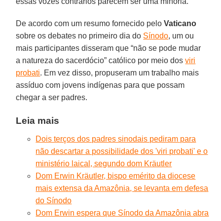
essas vozes contrários parecem ser uma minoria.
De acordo com um resumo fornecido pelo
Vaticano
sobre os debates no primeiro dia do
Sínodo
, um ou
mais participantes disseram que “não se pode mudar
a natureza do sacerdócio” católico por meio dos
viri
probati
. Em vez disso, propuseram um trabalho mais
assíduo com jovens indígenas para que possam
chegar a ser padres.
Leia mais
Dois terços dos padres sinodais pediram para
não descartar a possibilidade dos 'viri probati' e o
ministério laical, segundo dom Kräutler
Dom Erwin Kräutler, bispo emérito da diocese
mais extensa da Amazônia, se levanta em defesa
do Sínodo
Dom Erwin espera que Sínodo da Amazônia abra