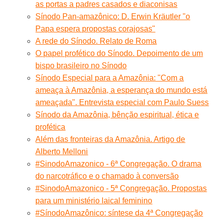
as portas a padres casados e diaconisas
Sínodo Pan-amazônico: D. Erwin Kräutler "o
Papa espera propostas corajosas"
A rede do Sínodo. Relato de Roma
O papel profético do Sínodo. Depoimento de um
bispo brasileiro no Sínodo
Sínodo Especial para a Amazônia: "Com a
ameaça à Amazônia, a esperança do mundo está
ameaçada". Entrevista especial com Paulo Suess
Sínodo da Amazônia, bênção espiritual, ética e
profética
Além das fronteiras da Amazônia. Artigo de
Alberto Melloni
#SinodoAmazonico - 6ª Congregação. O drama
do narcotráfico e o chamado à conversão
#SinodoAmazonico - 5ª Congregação. Propostas
para um ministério laical feminino
#SínodoAmazônico: síntese da 4ª Congregação