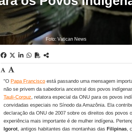
ara os Povos Indígen
Foto: Vatican News
"O
Papa Francisco
está passando uma mensagem important
não se privem da sabedoria ancestral dos povos indígenas".
Tauli-Corpuz
, relatora especial da ONU para os povos in
convidadas especiais no Sínodo da Amazônia. Ela contrib
declaração da ONU de 2007 sobre os direitos dos povos or
experiência mais importante é de mulher indígena. Perten
Igorot
, antigos habitantes das montanhas das
Filipinas
, 