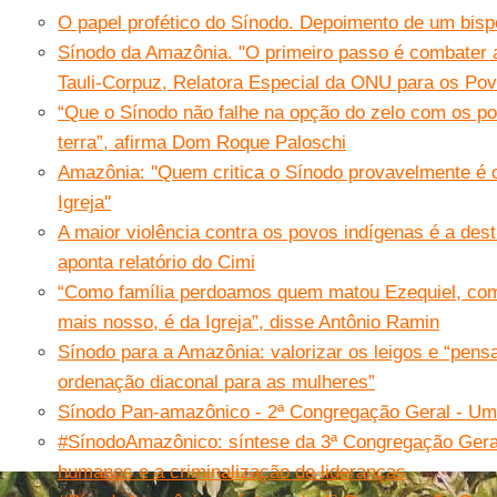
O papel profético do Sínodo. Depoimento de um bispo
Sínodo da Amazônia. "O primeiro passo é combater a
Tauli-Corpuz, Relatora Especial da ONU para os Po
“Que o Sínodo não falhe na opção do zelo com os p
terra”, afirma Dom Roque Paloschi
Amazônia: ''Quem critica o Sínodo provavelmente é c
Igreja''
A maior violência contra os povos indígenas é a destr
aponta relatório do Cimi
“Como família perdoamos quem matou Ezequiel, com
mais nosso, é da Igreja”, disse Antônio Ramin
Sínodo para a Amazônia: valorizar os leigos e “pens
ordenação diaconal para as mulheres”
Sínodo Pan-amazônico - 2ª Congregação Geral - U
#SínodoAmazônico: síntese da 3ª Congregação Geral
humanos e a criminalização de lideranças