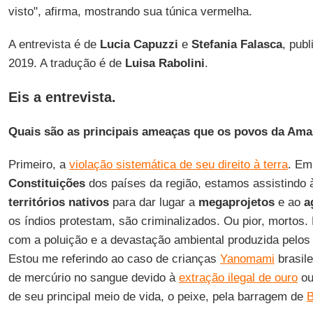
visto", afirma, mostrando sua túnica vermelha.
A entrevista é de
Lucia Capuzzi
e
Stefania Falasca
, pub
2019. A tradução é de
Luisa Rabolini
.
Eis a entrevista.
Quais são as principais ameaças que os povos da Ama
Primeiro, a
violação sistemática de seu direito à terra
. Em
Constituições
dos países da região, estamos assistindo
territórios nativos
para dar lugar a
megaprojetos
e ao
a
os índios protestam, são criminalizados. Ou pior, mortos.
com a poluição e a devastação ambiental produzida pelos
Estou me referindo ao caso de crianças
Yanomami
brasile
de mercúrio no sangue devido à
extração ilegal de ouro
ou
de seu principal meio de vida, o peixe, pela barragem de
B