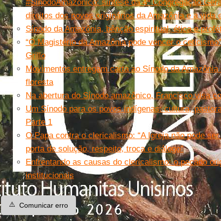
#SínodoAmazônico: síntese da 4ª Congregação Geral
direitos dos povos originários da Amazônia e a vida 
Sínodo da Amazônia, bênção espiritual, ética e profé
“O Magistério da Amazônia pode vencer o ceticismo”
Grillo
Movimentos entregam carta ao Sínodo da Amazônia 
floresta
Na abertura do Sínodo amazônico, Francisco visa c
Um Sínodo para os povos indígenas: cultura, pastora
Parte 1
O Papa contra o clericalismo: “A Igreja não pode se
porta de solução, respeito, troca e diálogo”
Enfrentando as causas do clericalismo: o pecado ori
institucionais
⚠️
Comunicar erro