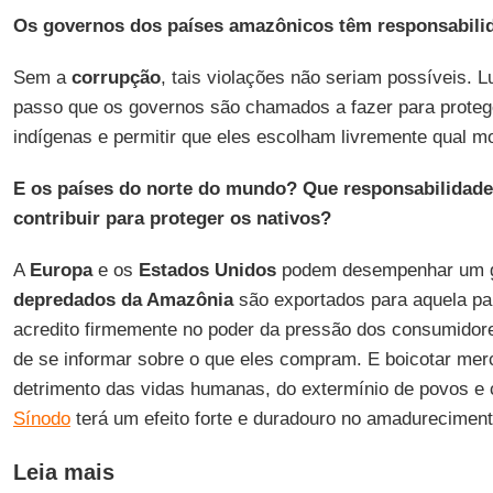
Os governos dos países amazônicos têm responsabilid
Sem a
corrupção
, tais violações não seriam possíveis. Lu
passo que os governos são chamados a fazer para protege
indígenas e permitir que eles escolham livremente qual m
E os países do norte do mundo? Que responsabilidad
contribuir para proteger os nativos?
A
Europa
e os
Estados Unidos
podem desempenhar um g
depredados da Amazônia
são exportados para aquela pa
acredito firmemente no poder da pressão dos consumidor
de se informar sobre o que eles compram. E boicotar me
detrimento das vidas humanas, do extermínio de povos e c
Sínodo
terá um efeito forte e duradouro no amadureciment
Leia mais