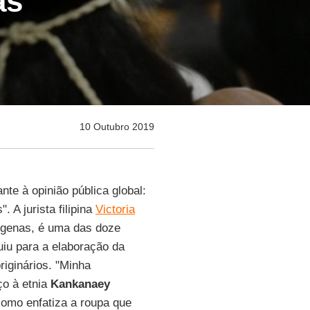
as
10 Outubro 2019
e à opinião pública global:
 A jurista filipina
Victoria
dígenas, é uma das doze
uiu para a elaboração da
iginários. "Minha
ço à etnia
Kankanaey
como enfatiza a roupa que