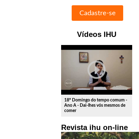
Vídeos IHU
play_circle_outline
18º Domingo do tempo comum -
Ano A - Dai-lhes vós mesmos de
comer
Revista ihu on-line