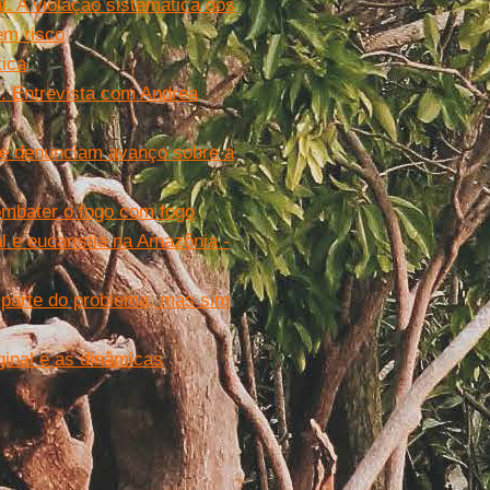
. A violação sistemática dos
em risco
tica
. Entrevista com Andrea
e denunciam avanço sobre a
ombater o fogo com fogo
l e eucaristia na Amazônia -
r parte do problema, mas sim
ginal e as dinâmicas