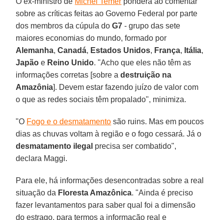
O ex-ministro de
Michel Temer
pondera ao comentar
sobre as críticas feitas ao Governo Federal por parte
dos membros da cúpula do
G7
- grupo das sete
maiores economias do mundo, formado por
Alemanha
,
Canadá
,
Estados Unidos
,
França
,
Itália
,
Japão
e
Reino Unido
. "Acho que eles não têm as
informações corretas [sobre a
destruição na
Amazônia
]. Devem estar fazendo juízo de valor com
o que as redes sociais têm propalado", minimiza.
"O
Fogo e o desmatamento
são ruins. Mas em poucos
dias as chuvas voltam à região e o fogo cessará. Já o
desmatamento ilegal
precisa ser combatido",
declara Maggi.
Para ele, há informações desencontradas sobre a real
situação da
Floresta Amazônica
. "Ainda é preciso
fazer levantamentos para saber qual foi a dimensão
do estrago, para termos a informação real e