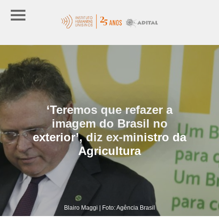
‘Teremos que refazer a
imagem do Brasil no
exterior’, diz ex-ministro da
Agricultura
Blairo Maggi | Foto: Agência Brasil