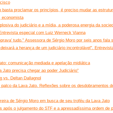
cisco
o basta proclamar os princípios, é preciso mudar as estrutur
, economista
osiva do judiciário e a mídia, a poderosa energia da socied
ntrevista especial com Luiz Werneck Vianna
prava’ tudo.” Assessora de Sérgio Moro por seis anos fala 
deixará a herança de um judiciário incontrolável". Entrevis
ato: comunicação mediada e apelação midiática
 Jato precisa chegar ao poder Judiciário”
g vs. Deltan Dallagnol
o palco da Lava Jato. Reflexões sobre os desdobramentos d
reira de Sérgio Moro em busca de seu troféu da Lava Jato
 após o julgamento do STF e a apressadíssima ordem de pr