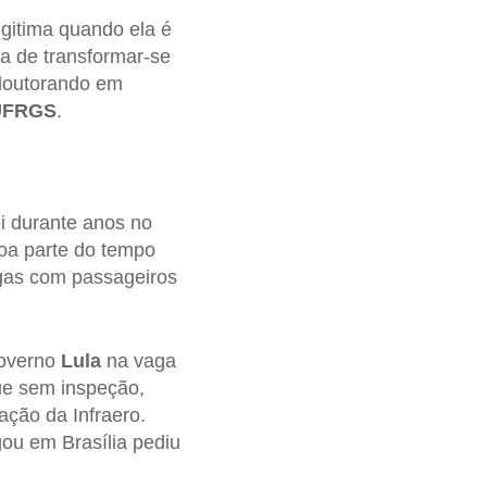
egitima quando ela é
na de transformar-se
e doutorando em
 UFRGS
.
 durante anos no
boa parte do tempo
ngas com passageiros
governo
Lula
na vaga
ue sem inspeção,
ação da Infraero.
ou em Brasília pediu