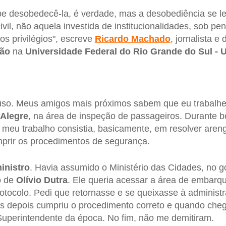
cabe desobedecê-la, é verdade, mas a desobediência se l
vil, não aquela investida de institucionalidades, sob pe
s privilégios", escreve
Ricardo Machado
, jornalista 
ção
na
Universidade Federal do Rio Grande do Sul -
o. Meus amigos mais próximos sabem que eu trabalhei
 Alegre
, na área de inspeção de passageiros. Durante 
 meu trabalho consistia, basicamente, em resolver are
prir os procedimentos de segurança.
inistro
. Havia assumido o Ministério das Cidades, no 
o de
Olívio Dutra
. Ele queria acessar a área de embarq
tocolo. Pedi que retornasse e se queixasse à administr
s depois cumpriu o procedimento correto e quando cheg
uperintendente da época. No fim, não me demitiram.