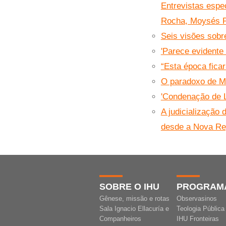
Entrevistas espe
Rocha, Moysés P
Seis visões sobr
'Parece evidente
“Esta época fica
O paradoxo de M
'Condenação de L
A judicialização 
desde a Nova Rep
SOBRE O IHU
PROGRAM
Gênese, missão e rotas
Observasinos
Sala Ignacio Ellacuría e
Teologia Pública
Companheiros
IHU Fronteiras