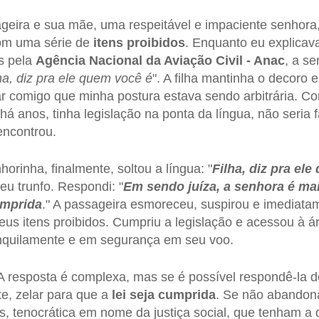
geira e sua mãe, uma respeitável e impaciente senhora
om uma série de
itens proibidos
. Enquanto eu explicav
s pela
Agência Nacional da Aviação Civil - Anac
, a s
ha, diz pra ele quem você é
". A filha mantinha o decoro 
 comigo que minha postura estava sendo arbitrária. Co
há anos, tinha legislação na ponta da língua, não seria 
encontrou.
horinha, finalmente, soltou a língua: "
Filha, diz pra ele
eu trunfo. Respondi: "
Em sendo juíza, a senhora é ma
umprida
." A passageira esmoreceu, suspirou e imediat
us itens proibidos. Cumpriu a legislação e acessou à áre
anquilamente e em segurança em seu voo.
 resposta é complexa, mas se é possível respondê-la d
e, zelar para que a
lei seja cumprida
. Se não abandon
s, tenocrática em nome da justiça social, que tenham a