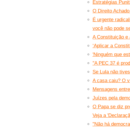
Estratégias Puni
O Direito Achado
É urgente radica
você não pode se
A Constituição e
‘Aplicar a Consti
'Ninguém que está
''A PEC 37 é prod
Se Lula não tives
A casa caiu? O v
Mensagens entre 
Juízes pela demo
O Papa se diz pre
Veja a 'Declaraç
"Não há democra