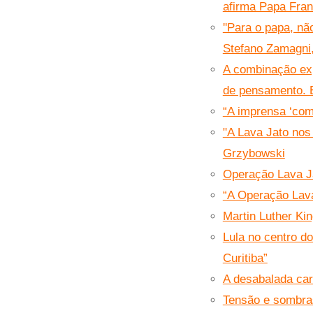
afirma Papa Fran
''Para o papa, nã
Stefano Zamagni
A combinação expl
de pensamento. E
“A imprensa ‘com
"A Lava Jato nos 
Grzybowski
Operação Lava J
“A Operação Lava
Martin Luther Kin
Lula no centro d
Curitiba”
A desabalada car
Tensão e sombras