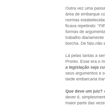
Outra vez uma passa
área de embarque c
normas estabelecida
ficava repetindo: "
Fil
formas de argumentar
trabalho diariamente 
brecha. De fato,não 
Lá pelas tantas a sen
Pronto. Esse era o m
a legislação seja c
seus argumentos e se
tarde embarcaria tr
Que deve um juiz?
A
dever é, simplesment
maior parte das veze