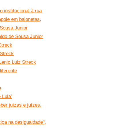
 institucional à rua
apoie em baionetas,
 Sousa Junior
aldo de Sousa Junior
Streck
 Streck
Lenio Luiz Streck
diferente
o
 Lula’
ber juízas e juízes.
ça na desigualdade",