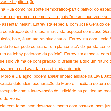
tivas e Legitimação
 na Rua como horizonte democrático-participativo: do espaço
lizar o experimento democrático, pois "mesmo que você se 
 assentar nelas". Entrevista especial com José Geraldo de
 a construção de direitos. Entrevista especial com José Ger
tuição, hoje, é um ato revolucionário’. Entrevista com Lenio 
 de férias pode contrariar um plantonista', diz jurista Lenio
uto de lobby poderoso da polícia''. Entrevista especial com 
se sido vítima de conspiração, o Brasil teria tido um futuro 
azamento da Lava Jato nas tuitadas de hoje
Moro e Dallagnol podem abalar imparcialidade da Lava Jat
cracia defendem exoneração de Moro e ‘imediata soltura de
ocupado com a intervenção do judiciário na política ao rece
ão de Roma'
cia com fome, nem desenvolvimento com pobreza, nem justi