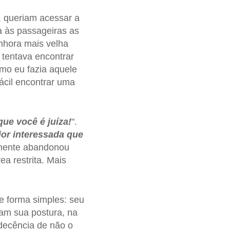
, queriam acessar a
a às passageiras as
enhora mais velha
e tentava encontrar
mo eu fazia aquele
fácil encontrar uma
 que você é juíza!
".
ior interessada que
amente abandonou
a restrita. Mais
e forma simples: seu
am sua postura, na
 decência de não o