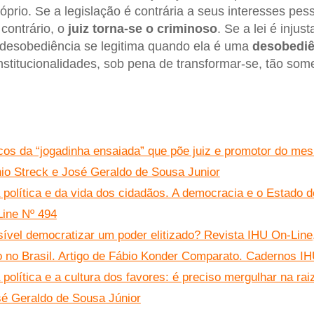
óprio. Se a legislação é contrária a seus interesses pe
contrário, o
juiz torna-se o criminoso
. Se a lei é inju
 desobediência se legitima quando ela é uma
desobediên
institucionalidades, sob pena de transformar-se, tão so
scos da “jogadinha ensaiada” que põe juiz e promotor do mes
io Streck e José Geraldo de Sousa Junior
 política e da vida dos cidadãos. A democracia e o Estado d
Line Nº 494
ssível democratizar um poder elitizado? Revista IHU On-Line
io no Brasil. Artigo de Fábio Konder Comparato. Cadernos IH
 política e a cultura dos favores: é preciso mergulhar na rai
é Geraldo de Sousa Júnior