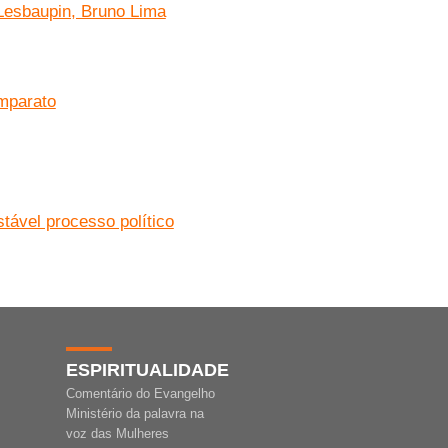
 Lesbaupin, Bruno Lima
omparato
stável processo político
ESPIRITUALIDADE
Comentário do Evangelho
Ministério da palavra na
voz das Mulheres