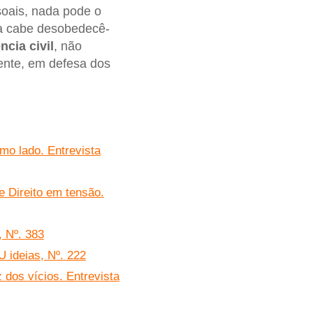
ssoais, nada pode o
sta cabe desobedecê-
cia civil
, não
mente, em defesa dos
mo lado. Entrevista
e Direito em tensão.
, Nº. 383
U ideias, Nº. 222
z dos vícios. Entrevista