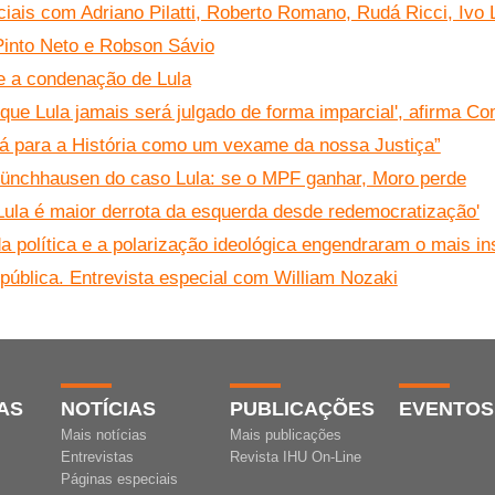
ciais com Adriano Pilatti, Roberto Romano, Rudá Ricci, Ivo
into Neto e Robson Sávio
e a condenação de Lula
 que Lula jamais será julgado de forma imparcial', afirma C
rá para a História como um vexame da nossa Justiça”
ünchhausen do caso Lula: se o MPF ganhar, Moro perde
ula é maior derrota da esquerda desde redemocratização'
da política e a polarização ideológica engendraram o mais in
ública. Entrevista especial com William Nozaki
AS
NOTÍCIAS
PUBLICAÇÕES
EVENTOS
Mais notícias
Mais publicações
Entrevistas
Revista IHU On-Line
Páginas especiais