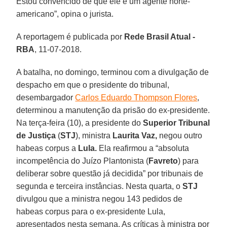
Estou convencido de que ele é um agente norte-
americano”, opina o jurista.
A reportagem é publicada por
Rede Brasil Atual -
RBA
, 11-07-2018.
A batalha, no domingo, terminou com a divulgação de
despacho em que o presidente do tribunal,
desembargador
Carlos Eduardo Thompson Flores
,
determinou a manutenção da prisão do ex-presidente.
Na terça-feira (10), a presidente do
Superior Tribunal
de Justiça
(
STJ
), ministra
Laurita Vaz,
negou outro
habeas corpus a
Lula.
Ela reafirmou a “absoluta
incompetência do Juízo Plantonista (
Favreto
) para
deliberar sobre questão já decidida” por tribunais de
segunda e terceira instâncias. Nesta quarta, o
STJ
divulgou que a ministra negou 143 pedidos de
habeas corpus para o ex-presidente Lula,
apresentados nesta semana. As críticas à ministra por