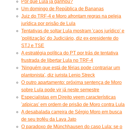
Por que Lula já ganhou?
Um domingo de República de Bananas
Juiz do TRF-4 e Moro afrontam regras na peleja
jurídica por prisão de Lula
Tentativas de soltar Lula mostram 'caos jurídico' e
'politização' do Judiciário, diz ex-presidente do
STJ e TSE
A estratégia política do PT por trás de tentativa
frustrada de libertar Lula no TRF-4
'Ninguém que está de férias pode contrariar um
plantonista', diz jurista Lenio Streck
O outro apartamento: próxima sentença de Moro
sobre Lula pode vir já neste semestre
Especialistas em Direito veem características
'atípicas' em ordem de prisão de Moro contra Lula
A desabalada carreira de Sérgio Moro em busca
de seu troféu da Lava Jato
O paradoxo de Münchhausen do caso Lula: se o