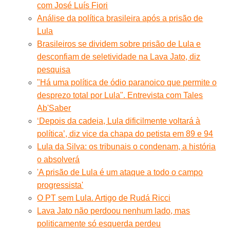
com José Luís Fiori
Análise da política brasileira após a prisão de
Lula
Brasileiros se dividem sobre prisão de Lula e
desconfiam de seletividade na Lava Jato, diz
pesquisa
"Há uma política de ódio paranoico que permite o
desprezo total por Lula". Entrevista com Tales
Ab'Saber
‘Depois da cadeia, Lula dificilmente voltará à
política’, diz vice da chapa do petista em 89 e 94
Lula da Silva: os tribunais o condenam, a história
o absolverá
'A prisão de Lula é um ataque a todo o campo
progressista'
O PT sem Lula. Artigo de Rudá Ricci
Lava Jato não perdoou nenhum lado, mas
politicamente só esquerda perdeu