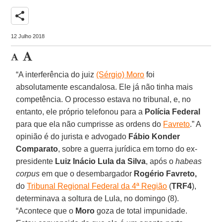
share
12 Julho 2018
“A interferência do juiz
(Sérgio) Moro
foi
absolutamente escandalosa. Ele já não tinha mais
competência. O processo estava no tribunal, e, no
entanto, ele próprio telefonou para a
Polícia Federal
para que ela não cumprisse as ordens do
Favreto
.” A
opinião é do jurista e advogado
Fábio Konder
Comparato
, sobre a guerra jurídica em torno do ex-
presidente
Luiz Inácio Lula da Silva
, após o
habeas
corpus
em que o desembargador
Rogério Favreto,
do
Tribunal Regional Federal da 4ª Região
(
TRF4
),
determinava a soltura de Lula, no domingo (8).
“Acontece que o
Moro
goza de total impunidade.