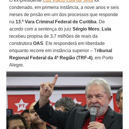
O ex-presidente
Luiz Inácio Lula da Silva
foi
condenado, em primeira instância, a nove anos e seis
meses de prisão em um dos processos que responde
na
13.ª Vara Criminal Federal de Curitiba
. De
acordo com a sentença do juiz
Sérgio Moro
,
Lula
recebeu propina de 3,7 milhões de reais da
construtora
OAS
. Ele responderá em liberdade
enquanto recorre em instância superior – T
ribunal
Regional Federal da 4ª Região (TRF-4)
, em Porto
Alegre.