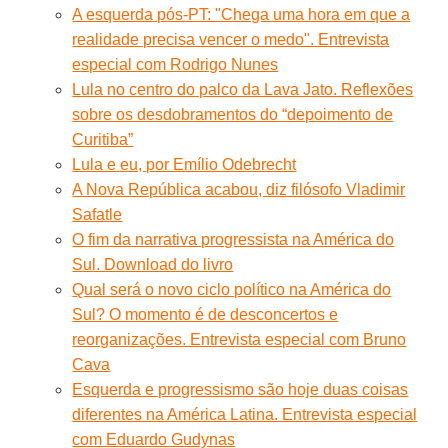
A esquerda pós-PT: "Chega uma hora em que a
realidade precisa vencer o medo". Entrevista
especial com Rodrigo Nunes
Lula no centro do palco da Lava Jato. Reflexões
sobre os desdobramentos do “depoimento de
Curitiba”
Lula e eu, por Emílio Odebrecht
A Nova República acabou, diz filósofo Vladimir
Safatle
O fim da narrativa progressista na América do
Sul. Download do livro
Qual será o novo ciclo político na América do
Sul? O momento é de desconcertos e
reorganizações. Entrevista especial com Bruno
Cava
Esquerda e progressismo são hoje duas coisas
diferentes na América Latina. Entrevista especial
com Eduardo Gudynas