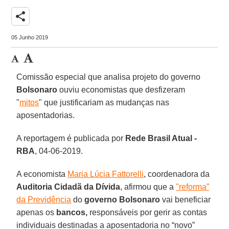
share
05 Junho 2019
Comissão especial que analisa projeto do governo
Bolsonaro
ouviu economistas que desfizeram
"
mitos
" que justificariam as mudanças nas
aposentadorias.
A reportagem é publicada por
Rede Brasil Atual -
RBA
, 04-06-2019.
A economista
Maria Lúcia Fattorelli
, coordenadora da
Auditoria Cidadã da Dívida
, afirmou que a
"reforma”
da Previdência
do
governo Bolsonaro
vai beneficiar
apenas os
bancos,
responsáveis por gerir as contas
individuais destinadas a aposentadoria no “novo”