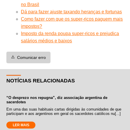
no Brasil
Dá para fazer ajuste taxando heranças e fortunas
Como fazer com que os super-ricos paguem mais
impostos?
Imposto da renda poupa super-ricos e prejudica
salários médios e baixos
⚠️
Comunicar erro
NOTÍCIAS RELACIONADAS
“O desprezo nos repugna”, diz associação argentina de
sacerdotes
Em uma das suas habituais cartas dirigidas às comunidades de que
participam e aos argentinos em geral os sacerdotes católicos nu[...]
LER MAIS