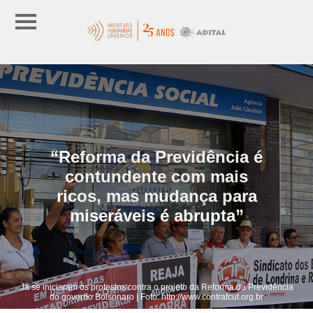
“Reforma da Previdência é
contundente com mais
ricos, mas mudança para
miseráveis é abrupta”
Já se iniciaram os protestos contra o projeto da Reforma da Previdência
do governo Bolsonaro | Foto: http://www.contrafcut.org.br