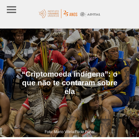
“Criptomoeda indígena”: o
que não te contaram sobre
ela
Foto: Mario Vilela/Flickr Funai