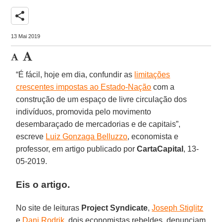
share
13 Mai 2019
“É fácil, hoje em dia, confundir as
limitações
crescentes impostas ao Estado-Nação
com a
construção de um espaço de livre circulação dos
indivíduos, promovida pelo movimento
desembaraçado de mercadorias e de capitais”,
escreve
Luiz Gonzaga Belluzzo
, economista e
professor, em artigo publicado por
CartaCapital
, 13-
05-2019.
Eis o artigo.
No site de leituras
Project Syndicate
,
Joseph Stiglitz
e
Dani Rodrik
, dois economistas rebeldes, denunciam