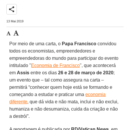
share
13 Mai 2019
Por meio de uma carta, o
Papa Francisco
convidou
todos os economistas, empreendedores e
empreendedoras do mundo para participar do evento
intitulado "
Economia de Francisco
", que acontecerá
em
Assis
entre os dias
26 e 28 de março de 2020
;
um evento que – tal como assegura na carta –
permitirá “conhecer quem hoje está se formando e
começando a estudar e praticar uma
economia
diferente
, que dá vida e não mata, inclui e não exclui,
humaniza e não desumaniza, cuida da criação e não
a destrói”.
A reportagem é publicada por
RD/Vatican News
, em