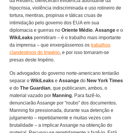
da Reuters, ofereceram evidência abundante da
hipocrisia, violência indiscriminada e uso rotineiro de
tortura, mentiras, propinas e táticas cruas de
intimidação pelo governo dos EUA em sua
diplomacia e guerras no
Oriente Médio
.
Assange
e o
WikiLeaks
permitiram – é o trabalho mais importante
da imprensa – que enxergássemos os
trabalhos
clandestinos do Império
, e por isso tornaram-se
presas deste Império.
Os advogados do governo norte-americano tentarão
separar o
WikiLeaks
e
Assange
do
New York Times
e do
The Guardian
, que publicaram, ambos, o
material vazado por
Manning
. Para fazê-lo,
denunciarão Assange por “roubo” dos documentos.
Manning foi pressionada, durante sua detenção e
julgamento – repetidamente e muitas vezes com
brutalidade – a implicar Assange na obtenção do
material. Recusou-se repetidamente a fazê-lo. Está