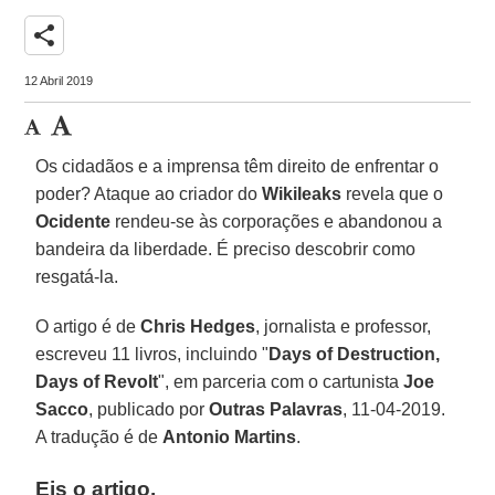
share
12 Abril 2019
Os cidadãos e a imprensa têm direito de enfrentar o
poder? Ataque ao criador do
Wikileaks
revela que o
Ocidente
rendeu-se às corporações e abandonou a
bandeira da liberdade. É preciso descobrir como
resgatá-la.
O artigo é de
Chris Hedges
, jornalista e professor,
escreveu 11 livros, incluindo "
Days of Destruction,
Days of Revolt
", em parceria com o cartunista
Joe
Sacco
, publicado por
Outras Palavras
, 11-04-2019.
A tradução é de
Antonio Martins
.
Eis o artigo.