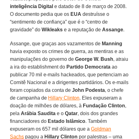
inteligência Digital
e datado de 8 de março de 2008.
O documento pedia que os
EUA
destruísse o
“sentimento de confiança” que é o “centro de
gravidade” do
Wikleaks
e a reputação de
Assange
.
Assange, que graças aos vazamentos de
Manning
havia exposto os crimes de guerra, as mentiras e as
manipulações do governo de
George W. Bush
, atraiu
a ira do establishment do
Partido Democrata
ao
publicar 70 mil e-mails hackeados, que pertenciam ao
Comitê Nacional e a dirigentes partidários. Os e-mails
foram copiados da conta de
John Podesta
, o chefe
de campanha de
Hillary Clinton
. Eles expuseram a
doação de milhões de dólares, à
Fundação Clinton
,
pela
Arábia Saudita
e o
Qatar
, dois dos grandes
financiadores do
Estado Islâmico
. Também
expuseram os 657 mil dólares que a
Goldman
Sachs
pagou a
Hillary Clinton
por palestras – uma