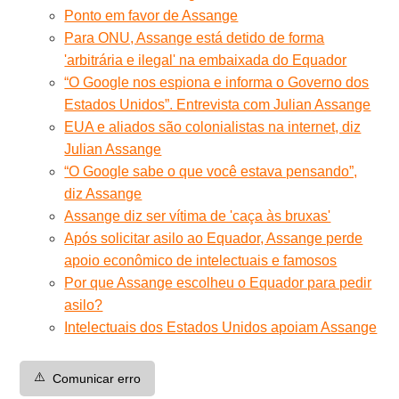
Ponto em favor de Assange
Para ONU, Assange está detido de forma
'arbitrária e ilegal' na embaixada do Equador
“O Google nos espiona e informa o Governo dos
Estados Unidos”. Entrevista com Julian Assange
EUA e aliados são colonialistas na internet, diz
Julian Assange
“O Google sabe o que você estava pensando”,
diz Assange
Assange diz ser vítima de 'caça às bruxas'
Após solicitar asilo ao Equador, Assange perde
apoio econômico de intelectuais e famosos
Por que Assange escolheu o Equador para pedir
asilo?
Intelectuais dos Estados Unidos apoiam Assange
⚠️
Comunicar erro