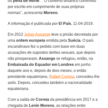
ou
pena de morte
". "O Governo britânico confirmou
por escrito em cumprimento de suas próprias
normas", acrescenta
Moreno
.
A informação é publicada por
El País
, 11-04-2019.
Em 2012
Julian Assange
teve a prisão decretada por
uma
ordem europeia
emitida pela
Suécia
. O país
escandinavo fez o pedido com base em duas
acusações de supostos delitos sexuais, que depois
não prosperaram.
Assange
se refugiou, então, na
Embaixada do Equador em Londres
em junho
daquele ano e, depois de dois meses, o então
presidente equatoriano,
Rafael Correia
, concedeu-lhe
asilo. Depois, concedeu também a nacionalidade
equatoriana.
Com a saída de
Correia
da presidência em 2017 e a
chegada de
Lenín Moreno
, as relações entre