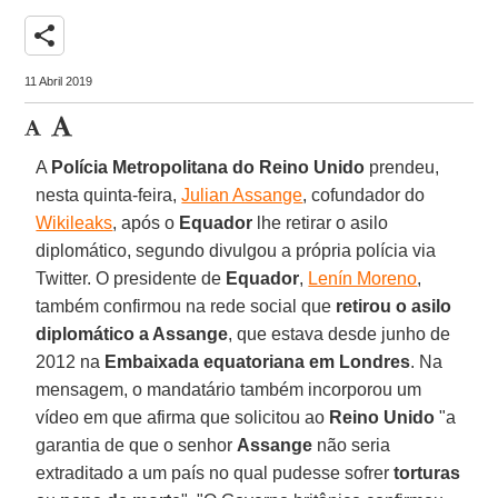
share
11 Abril 2019
A
Polícia Metropolitana do Reino Unido
prendeu,
nesta quinta-feira,
Julian Assange
, cofundador do
Wikileaks
, após o
Equador
lhe retirar o asilo
diplomático, segundo divulgou a própria polícia via
Twitter. O presidente de
Equador
,
Lenín Moreno
,
também confirmou na rede social que
retirou o asilo
diplomático a Assange
, que estava desde junho de
2012 na
Embaixada equatoriana em Londres
. Na
mensagem, o mandatário também incorporou um
vídeo em que afirma que solicitou ao
Reino Unido
"a
garantia de que o senhor
Assange
não seria
extraditado a um país no qual pudesse sofrer
torturas