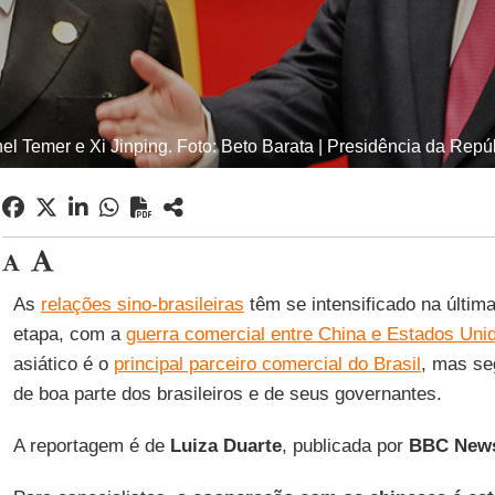
el Temer e Xi Jinping. Foto: Beto Barata | Presidência da Repú
As
relações sino-brasileiras
têm se intensificado na últi
etapa, com a
guerra comercial entre China e Estados Uni
asiático é o
principal parceiro comercial do Brasil
, mas s
de boa parte dos brasileiros e de seus governantes.
A reportagem é de
Luiza Duarte
, publicada por
BBC News