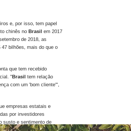
ros e, por isso, tem papel
nto chinês no
Brasil
em 2017
a setembro de 2018, as
7 bilhões, mais do que o
onta que tem recebido
ial. "
Brasil
tem relação
avença com um 'bom cliente'",
que empresas estatais e
idas por investidores
o susto e sentimento de