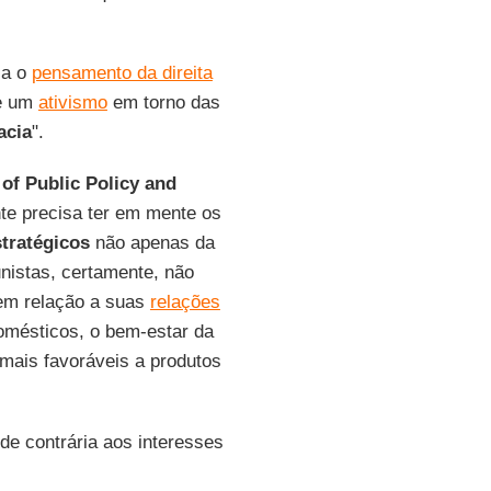
ia o
pensamento da direita
de um
ativismo
em torno das
acia
".
of Public Policy and
nte precisa ter em mente os
stratégicos
não apenas da
istas, certamente, não
 em relação a suas
relações
domésticos, o bem-estar da
mais favoráveis a produtos
ude contrária aos interesses