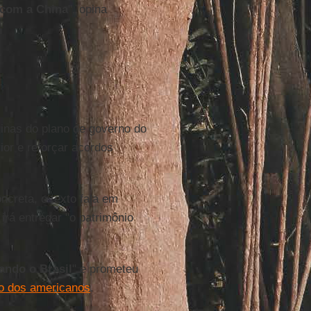
 com a China
", opina
inas do plano de governo do
ior e reforçar acordos
creta, o texto fala em
 irá entregar "o patrimônio
ando o Brasil
" e prometeu
o dos americanos
.