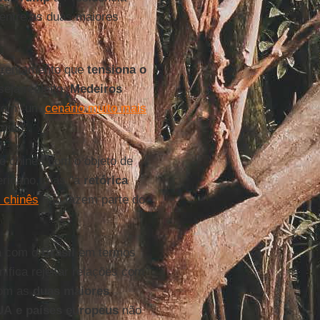
 entre as duas maiores
nfrentamento que
tensiona o
eja reeleito,
Medeiros
 com "um
cenário muito mais
mico".
o chinês com o objeto de
mericano, mas "a
retórica
o chinês
não fazem parte do
ia com o
Brasil
em termos
ifica rejeitar relações com
com as
duas maiores
UA
e países europeus
não