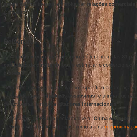
abrem mão de investir e aprofundar
relações comerciais
Carvalho
.
Bolsonaro
A
política externa
aparece como o último item das 81 pág
candidato da direita
. O foco é estimular o comércio exter
bilaterais.
Sem mencionar nenhum governo específico ou ameaça con
"deixar de louvar
ditaduras assassinas
" e afirma que não
do povo brasileiro para
ditadores internacionais
".
O candidato do
PSL
já declarou que a "
China está compr
"reorientar o eixo de parcerias" rumo a uma
reaproximaçã