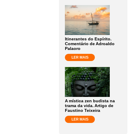
Itinerantes do Espírito.
Comentário de Adroaldo
Palaoro
LER MAIS
A mística zen budista na
trama da vida. Artigo de
Faustino Teixeira
LER MAIS