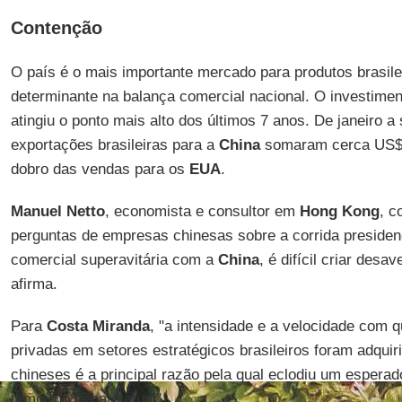
Contenção
O país é o mais importante mercado para produtos brasilei
determinante na balança comercial nacional. O investime
atingiu o ponto mais alto dos últimos 7 anos. De janeiro 
exportações brasileiras para a
China
somaram cerca US$ 4
dobro das vendas para os
EUA
.
Manuel Netto
, economista e consultor em
Hong Kong
, c
perguntas de empresas chinesas sobre a corrida presidenc
comercial superavitária com a
China
, é difícil criar des
afirma.
Para
Costa Miranda
, "a intensidade e a velocidade com 
privadas em setores estratégicos brasileiros foram adquir
chineses é a principal razão pela qual eclodiu um esperad
temor no debate atual".