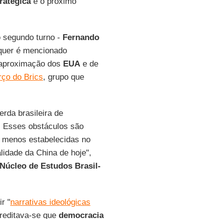
ratégica
e o próximo
o segundo turno -
Fernando
equer é mencionado
aproximação dos
EUA
e de
rço do Brics
, grupo que
rda brasileira de
. Esses obstáculos são
 menos estabelecidas no
alidade da China de hoje",
Núcleo de Estudos Brasil-
r "
narrativas ideológicas
creditava-se que
democracia