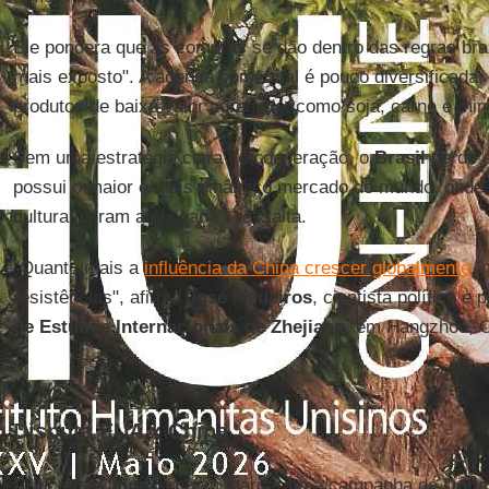
Ele pondera que as compras se dão dentro das regras bra
mais exposto". A agenda comercial é pouco diversificada
produtos de baixo valor agregado, como soja, carne e min
Sem uma estratégia clara de cooperação, o
Brasil
perde o
possui o maior e mais dinâmico mercado do mundo, onde
cultura beiram a nulidade", ressalta.
"Quanto mais a
influência da China crescer globalmente
, 
resistências", afirma
José Medeiros
, cientista político e
de Estudos Internacionais de Zhejiang
, em Hangzhou, C
Disputa EUA x China
Críticas à
China
também marcaram a campanha de
Dona