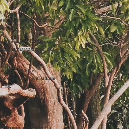
sileiras, mas o
Brasil
"está
, se resume basicamente a
érios.
portunidades. "A
China
 nossas marcas, produtos e
maiores serão as
 professor da
Universidade
hina.
ld Trump
à Presidência