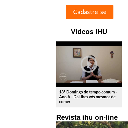
Vídeos IHU
play_circle_outline
18º Domingo do tempo comum -
Ano A - Dai-lhes vós mesmos de
comer
Revista ihu on-line