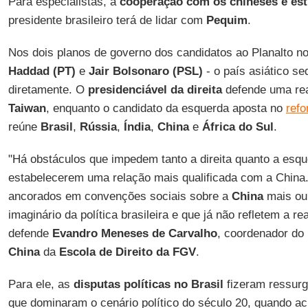
Para especialistas, a
cooperação com os chineses é est
presidente brasileiro terá de lidar com
Pequim
.
Nos dois planos de governo dos candidatos ao Planalto n
Haddad (PT)
e
Jair Bolsonaro (PSL)
- o país asiático s
diretamente. O
presidenciável da direita
defende uma re
Taiwan
, enquanto o candidato da esquerda aposta no
refo
reúne
Brasil
,
Rússia
,
Índia
,
China
e
África do Sul
.
"Há obstáculos que impedem tanto a direita quanto a esque
estabelecerem uma relação mais qualificada com a China
ancorados em convenções sociais sobre a
China
mais ou
imaginário da política brasileira e que já não refletem a re
defende
Evandro Meneses de Carvalho
, coordenador do
China
da
Escola de Direito da FGV
.
Para ele, as
disputas políticas no Brasil
fizeram ressurgi
que dominaram o cenário político do século 20, quando a