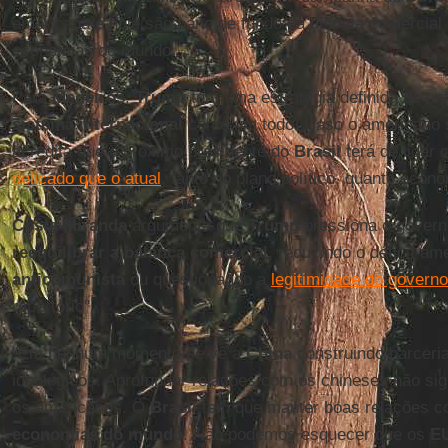
americana e hoje são pano de fundo da disputa comercial
economias do mundo.
Para
Medeiros
,
Trump
tem uma estratégia definida de e
sistema internacional
como um todo. Caso o americano s
acredita que o próximo presidente do
Brasil
terá de lidar
delicado que o atual
, tanto no plano político, quanto econô
Costa Miranda
argumenta que
Trump
pressiona o govern
reequilibrar a balança comercial
, reduzindo o déficit a
anticomunista
ou questionando a
legitimidade do govern
repertório".
"Em nenhum momento se vê a
China
construindo parcer
ideológicos. Aprofundar relações com os chineses não sign
os americanos. O
Brasil
tem que manter boas relações 
economias do mundo
. Não podemos esquecer que os
E