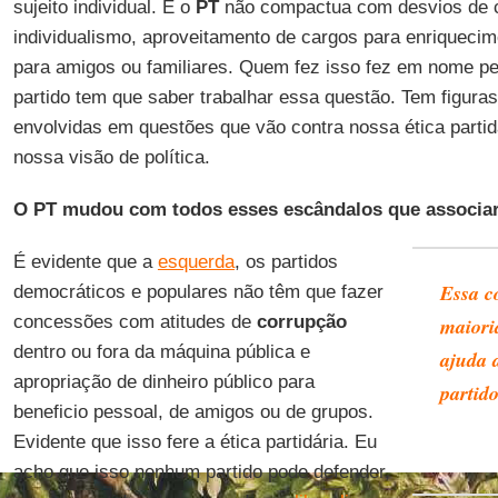
sujeito individual. E o
PT
não compactua com desvios de 
individualismo, aproveitamento de cargos para enriquecim
para amigos ou familiares. Quem fez isso fez em nome pes
partido tem que saber trabalhar essa questão. Tem figura
envolvidas em questões que vão contra nossa ética partid
nossa visão de política.
O PT mudou com todos esses escândalos que associar
É evidente que a
esquerda
, os partidos
Essa c
democráticos e populares não têm que fazer
concessões com atitudes de
corrupção
maiori
dentro ou fora da máquina pública e
ajuda 
apropriação de dinheiro público para
partid
beneficio pessoal, de amigos ou de grupos.
Evidente que isso fere a ética partidária. Eu
acho que isso nenhum partido pode defender,