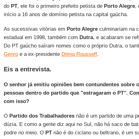
do
PT
, ele foi o primeiro prefeito petista de
Porto Alegre
,
início a 16 anos de domínio petista na capital gaúcha.
As sucessivas vitórias em
Porto Alegre
culminariam na c
estadual em 1998, também com
Dutra
, e acabaram se refl
Do PT gaúcho saíram nomes como o próprio Dutra, o tam
Genro
e a ex-presidente
Dilma Rousseff
.
Eis a entrevista.
O senhor já emitiu opiniões bem contundentes sobre o 
pessoas dentro do partido que "estragaram o PT". Com
com isso?
O
Partido dos Trabalhadores
não é um partido de uma p
dúzia. E como a gente diz aqui no Sul, não há saco de ba
podre no meio. O
PT
não é do ciclano ou beltrano, é um su