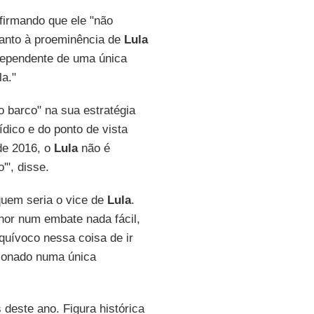
afirmando que ele "não
uanto à proeminência de
Lula
dependente de uma única
la."
barco" na sua estratégia
rídico e do ponto de vista
e 2016, o
Lula
não é
'", disse.
 quem seria o vice de
Lula
.
elhor num embate nada fácil,
quívoco nessa coisa de ir
sionado numa única
deste ano. Figura histórica