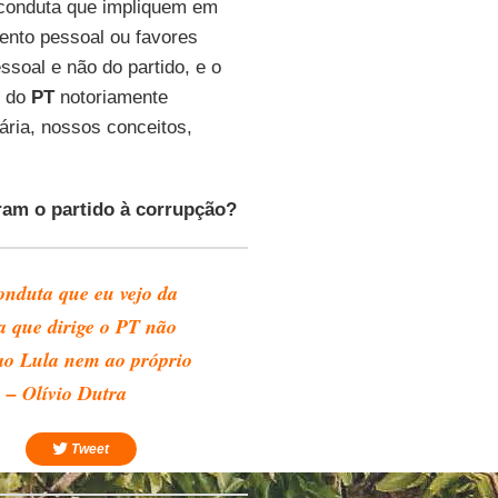
conduta que impliquem em
ento pessoal ou favores
soal e não do partido, e o
s do
PT
notoriamente
ária, nossos conceitos,
am o partido à corrupção?
onduta que eu vejo da
a que dirige o PT não
ao Lula nem ao próprio
o – Olívio Dutra
Tweet