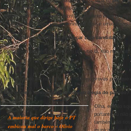
colocou o
tríplex
a venda porque o dono, uma empresa, te
dívidas da empresa. Não é dívida do
Lula
. O
Lula
esteve 
tríplex. Não tem nenhuma escritura, portanto é um crime 
acusado sem comprovação nenhuma. Isso é uma armadil
Mas e sobre a estratégia de lançar Lula candidato?
Eles dizem também que ele tem um sitio lá, não me lembro
Atibaia.
Um sítio onde ele nunca foi. Eu não vejo provas para que
Mas o que o senhor acha dessa estratégia do partido?
Olha, eu não sou 
portanto eu não p
A maioria que dirige hoje o PT
também não sou 
embicou mal o barco – Olívio
municipal, nem e