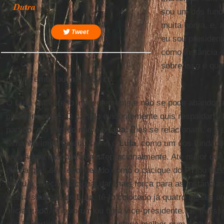
Dutra
sou um dos fund
muita honra, e, 
Tweet
eu sou president
como instância d
sobre isso é que 
partido embicou mal o barco.
O
Lula
está preso inocentemente e não se pode abandon
preso inocente. O partido evidentemente quis respaldar o
partido, e o partido não é o
Lula
. Eles se relacionam, e é
tamanha importância, como o
Lula
, como um dos fundad
uma figura reconhecida internacionalmente. Até maior qu
nunca quis ser reconhecido como o cacique do
PT
ou faze
faltou a direção nacional dar mais força para as instâncias
nessa situação do
Lula
, tê-lo colocado já quatro meses a
oficializado, já com um ou uma vice-presidente. Se tivess