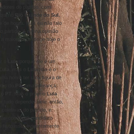
adores do partido, com
aqui no
Rio Grande do Sul
,
e de honra. Mas eu não falo
o partido. A minha opinião
a maioria que dirige hoje o
ar o
Lula
porque ele é um
Lula
, mas o
Lula
não é o
 uma honra ter uma figura de
ores do
PT
, uma liderança,
e o
PT
. Mas o próprio
Lula
r tudo depender dele, então,
 coletivas do partido, e,
trás como pré-candidato
e feito isso, evidentemente