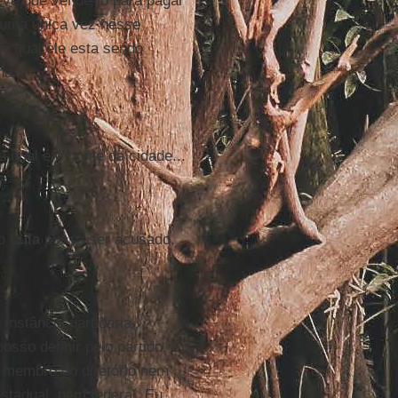
ve que vendê-lo para pagar
uma única vez nesse
do qual ele esta sendo
ha.
 qual é o nome da cidade...
 o
Lula
possa ser acusado.
instância partidária,
osso definir pelo partido. Eu
membro do diretório nem
stadual, nem federal. Eu