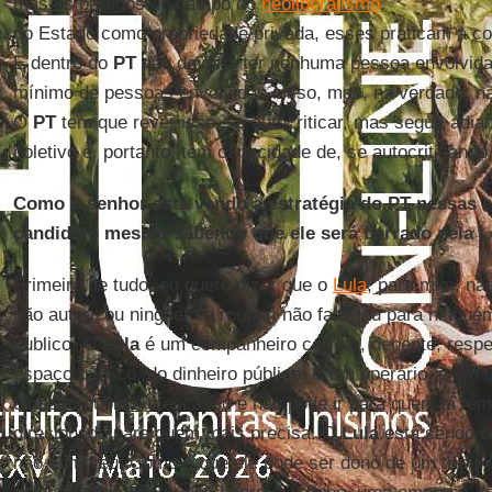
mas os partidos do campo do
neoliberalismo
,
do Estado como propriedade privada, esses praticam a c
E dentro do
PT
não deveria ter nenhuma pessoa envolvida
mínimo de pessoas envolvidas nisso, mas, na verdade, n
O
PT
tem que rever isso, se autocriticar, mas seguir adia
coletivo e, portanto, tem capacidade de, se autocriticand
Como o senhor está vendo a estratégia do PT nessas el
candidato mesmo sabendo que ele será barrado pela L
Primeiro de tudo, eu quero dizer que o
Lula
, para mim, nã
não autorizou ninguém a roubar, não facilitou para ningué
publico. O
Lula
é um companheiro correto, decente, respei
espaço público, do dinheiro público. É um operário, é um 
dinheiro público é escasso e não pode ir para quem já te
direcionado para quem mais precisa. O
Lula
está sendo c
não cometeu. Como é que ele pode ser dono de um tríplex