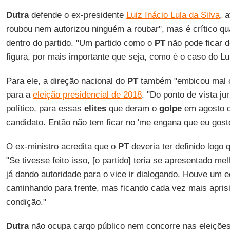
Dutra
defende o ex-presidente
Luiz Inácio Lula da Silva
, 
roubou nem autorizou ninguém a roubar", mas é crítico q
dentro do partido. "Um partido como o
PT
não pode ficar 
figura, por mais importante que seja, como é o caso do Lu
Para ele, a direção nacional do
PT
também "embicou mal o 
para a
eleição presidencial de 2018
. "Do ponto de vista ju
político, para essas
elites
que deram o
golpe
em agosto d
candidato. Então não tem ficar no 'me engana que eu gosto
O ex-ministro acredita que o
PT
deveria ter definido logo
"Se tivesse feito isso, [o partido] teria se apresentado m
já dando autoridade para o vice ir dialogando. Houve um e
caminhando para frente, mas ficando cada vez mais apri
condição."
Dutra
não ocupa cargo público nem concorre nas eleições 