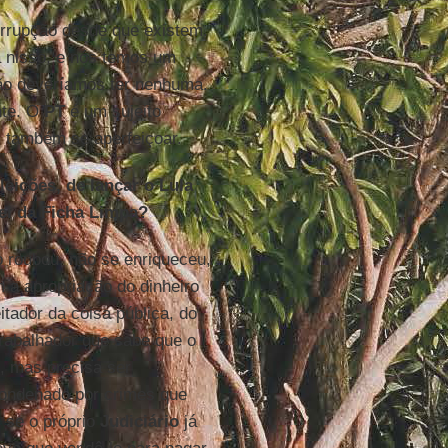
orrupção desde que existem.
 nisso, e nós temos um
ão deveríamos ter nenhuma.
nte. O
PT
é um sujeito
o, também se aperfeiçoar.
eições, de lançar o Lula
ei da Ficha Limpa?
o roubou, não se enriqueceu,
m a apropriação do dinheiro
tador da coisa pública, do
trabalhador que sabe que o
m, mas precisa ser
ondenado por crimes que
 se o próprio
Judiciário
já