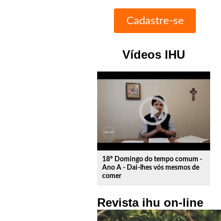
Vídeos IHU
play_circle_outline
18º Domingo do tempo comum -
Ano A - Dai-lhes vós mesmos de
comer
Revista ihu on-line