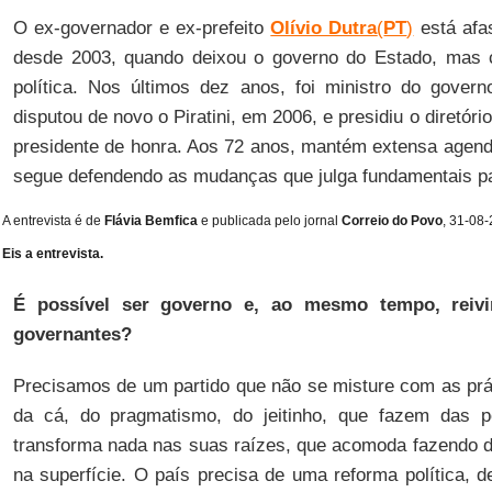
O ex-governador e ex-prefeito
Olívio Dutra
(
PT
)
está afa
desde 2003, quando deixou o governo do Estado, mas c
política. Nos últimos dez anos, foi ministro do gover
disputou de novo o Piratini, em 2006, e presidiu o diretóri
presidente de honra. Aos 72 anos, mantém extensa agenda
segue defendendo as mudanças que julga fundamentais p
A entrevista é de
Flávia Bemfica
e publicada pelo jornal
Correio do Povo
, 31-08-
Eis a entrevista.
É possível ser governo e, ao mesmo tempo, reivin
governantes?
Precisamos de um partido que não se misture com as prát
da cá, do pragmatismo, do jeitinho, que fazem das p
transforma nada nas suas raízes, que acomoda fazendo 
na superfície. O país precisa de uma reforma política, d