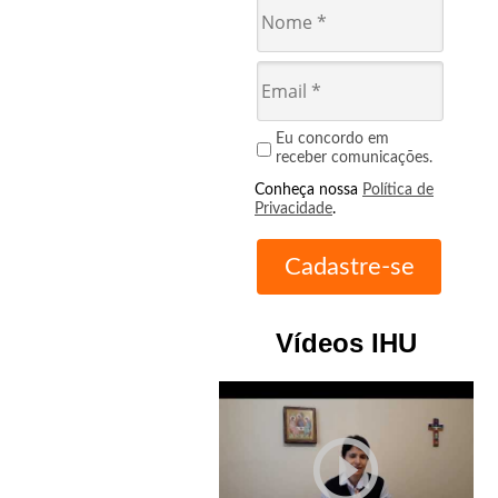
Eu concordo em
receber comunicações.
Conheça nossa
Política de
Privacidade
.
Vídeos IHU
play_circle_outline