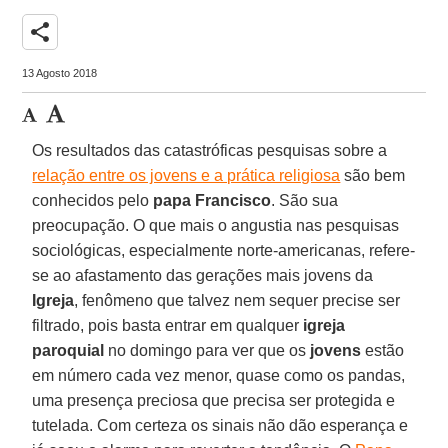
share
13 Agosto 2018
Os resultados das catastróficas pesquisas sobre a
relação entre os jovens e a prática religiosa
são bem
conhecidos pelo
papa Francisco
. São sua
preocupação. O que mais o angustia nas pesquisas
sociológicas, especialmente norte-americanas, refere-
se ao afastamento das gerações mais jovens da
Igreja
, fenômeno que talvez nem sequer precise ser
filtrado, pois basta entrar em qualquer
igreja
paroquial
no domingo para ver que os
jovens
estão
em número cada vez menor, quase como os pandas,
uma presença preciosa que precisa ser protegida e
tutelada. Com certeza os sinais não dão esperança e