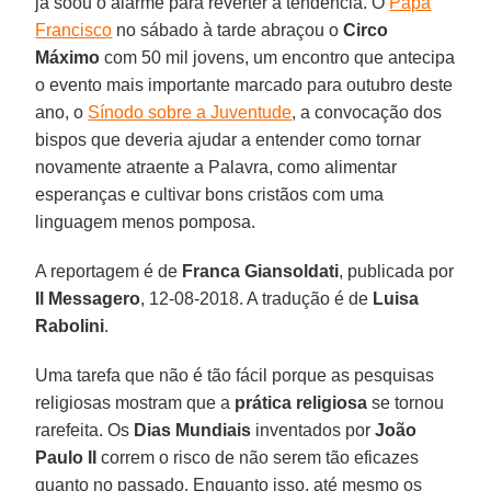
já soou o alarme para reverter a tendência. O
Papa
Francisco
no sábado à tarde abraçou o
Circo
Máximo
com 50 mil jovens, um encontro que antecipa
o evento mais importante marcado para outubro deste
ano, o
Sínodo sobre a Juventude
, a convocação dos
bispos que deveria ajudar a entender como tornar
novamente atraente a Palavra, como alimentar
esperanças e cultivar bons cristãos com uma
linguagem menos pomposa.
A reportagem é de
Franca Giansoldati
, publicada por
Il Messagero
, 12-08-2018. A tradução é de
Luisa
Rabolini
.
Uma tarefa que não é tão fácil porque as pesquisas
religiosas mostram que a
prática religiosa
se tornou
rarefeita. Os
Dias Mundiais
inventados por
João
Paulo II
correm o risco de não serem tão eficazes
quanto no passado. Enquanto isso, até mesmo os