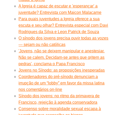
A Igreja é capaz de escutar e 'esperançar' a
juventude? Entrevista com Maicon Malacarne
Para quais juventudes a Igreja oferece a sua
escuta e seu olhar? Entrevista especial com Davi
Rodrigues da Silva e Leon Patrick de Souza
O sínodo dos jovens precisa ouvir todas as vozes
— sejam ou não católicas
'Jovens, não se deixem manipular e anestesiar.
Não se calem. Decidam-se antes que gritem as
pedras', conclama o Papa Francisco
Jovens no Sínodo: as proposições inesperadas
Coordenadores do pré-sínodo denunciam a
irrupção de um “lobby” em favor da missa latina
nos comentários on-line
Sínodo dos jovens: no ritmo da primavera de
Francisco, rejeição à agenda conservadora
Consenso sobre moralidade sexual escapa à