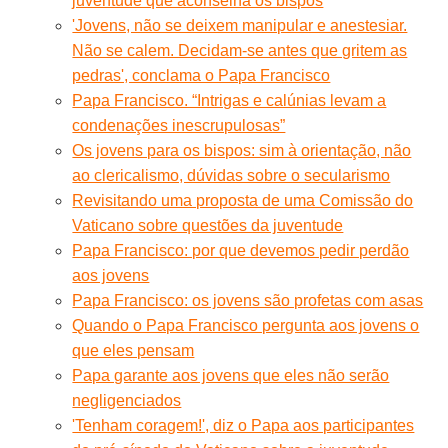
juventude que aconselha os bispos
'Jovens, não se deixem manipular e anestesiar.
Não se calem. Decidam-se antes que gritem as
pedras', conclama o Papa Francisco
Papa Francisco. “Intrigas e calúnias levam a
condenações inescrupulosas”
Os jovens para os bispos: sim à orientação, não
ao clericalismo, dúvidas sobre o secularismo
Revisitando uma proposta de uma Comissão do
Vaticano sobre questões da juventude
Papa Francisco: por que devemos pedir perdão
aos jovens
Papa Francisco: os jovens são profetas com asas
Quando o Papa Francisco pergunta aos jovens o
que eles pensam
Papa garante aos jovens que eles não serão
negligenciados
'Tenham coragem!', diz o Papa aos participantes