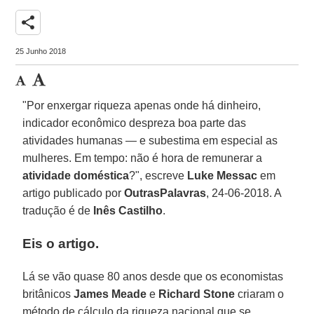
share
25 Junho 2018
"Por enxergar riqueza apenas onde há dinheiro,
indicador econômico despreza boa parte das
atividades humanas — e subestima em especial as
mulheres. Em tempo: não é hora de remunerar a
atividade doméstica
?", escreve
Luke Messac
em
artigo publicado por
OutrasPalavras
, 24-06-2018. A
tradução é de
Inês Castilho
.
Eis o artigo.
Lá se vão quase 80 anos desde que os economistas
britânicos
James Meade
e
Richard Stone
criaram o
método de cálculo da riqueza nacional que se