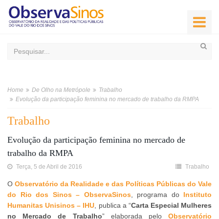
Home
De Olho na Metrópole
Trabalho
Evolução da participação feminina no mercado de trabalho da RMPA
Trabalho
Evolução da participação feminina no mercado de
trabalho da RMPA
Terça, 5 de Abril de 2016
Trabalho
O
Observatório da Realidade e das Políticas Públicas do Vale
do Rio dos Sinos – ObservaSinos
, programa do
Instituto
Humanitas Unisinos – IHU
, publica a “
Carta Especial Mulheres
no Mercado de Trabalho
” elaborada pelo
Observatório