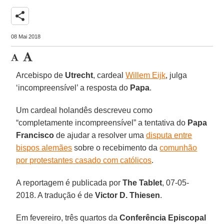
share
08 Mai 2018
Arcebispo de
Utrecht
, cardeal
Willem Eijk
, julga
‘incompreensível’ a resposta do
Papa
.
Um cardeal holandês descreveu como
“completamente incompreensível” a tentativa do
Papa
Francisco
de ajudar a resolver uma
disputa entre
bispos alemães
sobre o recebimento da
comunhão
por protestantes casado com católicos
.
A reportagem é publicada por
The Tablet
, 07-05-
2018. A tradução é de
Victor D. Thiesen
.
Em fevereiro, três quartos da
Conferência Episcopal