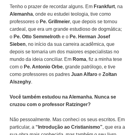
Tenho o prazer de recordar alguns. Em
Frankfurt
, na
Alemanha
, onde eu estudei teologia, tive como
professores o
Pe. Grillmeier
, que depois se tornou
cardeal, que era um grande estudioso de dogmática;
o
Pe. Otto Semmelroth
e o
Pe. Herman Josef
Sieben
, no início da sua carreira acadêmica, que
depois se tornaria um dos maiores especialistas no
mundo da ideia conciliar. Em
Roma
, fiz a minha tese
com o
Pe. Antonio Orbe
, grande patrólogo, e tive
como professores os padres
Juan Alfaro
e
Zoltan
Alszeghy
.
Você também estudou na Alemanha. Nunca se
cruzou com o professor Ratzinger?
Não pessoalmente. Mas conheci os seus escritos. Em
particular, a
“Introdução ao Cristianismo”
, que era a
sua obra mais conhecida, mas também o seu livro