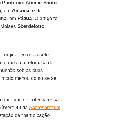
o
Pontifício Ateneu Santo
o
, em
Ancona
, e do
ina
, em
Pádua
. O artigo foi
e Moisés
Sbardelotto
.
litúrgica, entre as sete
ca, indica a retomada da
comunhão sob as duas
de modo menor, como se se
requer que se entenda essa
 número 48 da
Sacrosanctum
etação da “participação