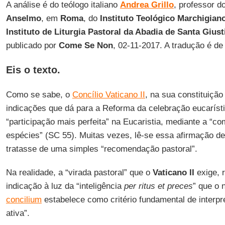
A análise é do teólogo italiano
Andrea Grillo
, professor d
Anselmo
, em
Roma
, do
Instituto Teológico Marchigian
Instituto de Liturgia Pastoral da Abadia de Santa Giust
publicado por
Come Se Non
, 02-11-2017. A tradução é d
Eis o texto.
Como se sabe, o
Concílio Vaticano II
, na sua constituição 
indicações que dá para a Reforma da celebração eucarísti
“participação mais perfeita” na Eucaristia, mediante a “
espécies” (SC 55). Muitas vezes, lê-se essa afirmação 
tratasse de uma simples “recomendação pastoral”.
Na realidade, a “virada pastoral” que o
Vaticano II
exige, 
indicação à luz da “inteligência
per ritus et preces
” que o
concilium
estabelece como critério fundamental de interpr
ativa”.