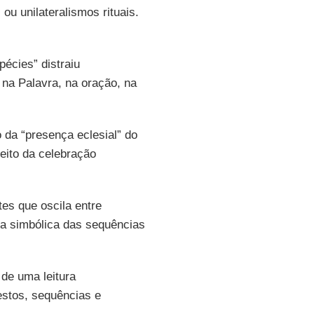
ou unilateralismos rituais.
écies” distraiu
na Palavra, na oração, na
 da “presença eclesial” do
feito da celebração
tes que oscila entre
ica simbólica das sequências
de uma leitura
gestos, sequências e