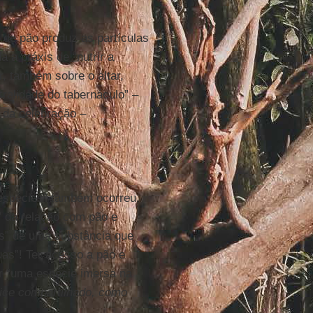
 de pão produz as partículas
 a práxis de “nutrir a
r, também sobre o altar,
tralidade do tabernáculo” –
 da celebração –
espécies” também ocorreu,
” da relação com pão e
es” de uma substância que
as”! Ter acesso a pão e
er “uma espécie imersa na
lice compartilhado, como