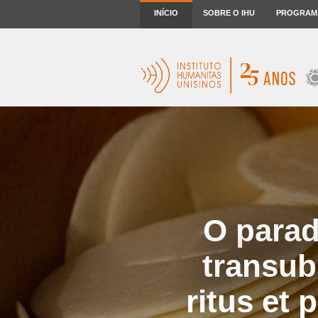
INÍCIO
SOBRE O IHU
PROGRAM
O parad
transubs
ritus et 