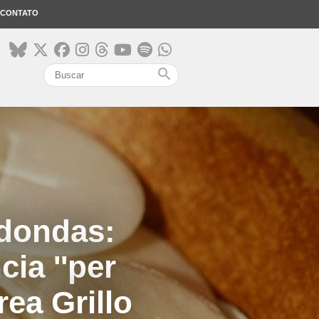
CONTATO
search
edondas:
cia ''per
rea Grillo