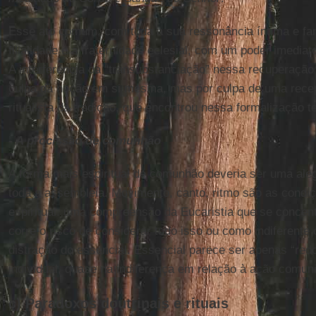
Esse ato comum, com toda a sua ressonância íntima e fami
filialidade e a fraternidade eclesial, com um poder imediato
A interferência da “transubstanciação” nessa recuperação
culpa da noção em si mesma, mas por culpa de uma recepç
ritualista da tradição, que encontrou nessa formalização t
- A procissão de comunhão
A forma mais espiritual de comunhão deveria ser uma aleg
toda a assembleia. Movimento, canto, ritmo são as condi
espiritual: uma compreensão da Eucaristia que se concen
corre o risco de considerar tudo isso ou como indiferent
distração do essencial. Essencial parece ser apenas “red
individual, quase na indiferença em relação à ação comuni
c) Paradoxos doutrinais e rituais