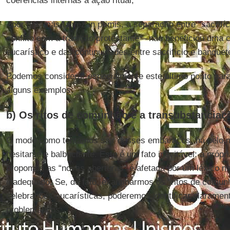
coerências internas à ação ritual;
- por fim, mas talvez in primis, a separação entre “sacrifí
conflito com a tradição protestante – não beneficiou uma 
eucarístico e das continuidades entre sacrifício e banquet
Podemos considerar especialmente este último ponto para 
alguns exemplos.
b) Os ritos de comunhão e a transubstanciaç
O modo como tentamos sair desses embaraços, há pelo m
hesitante e balbuciante. Este é um fato inevitável: a próp
propomos as “novas aberturas” é afetada por um léxico m
inadequado. Se, de fato, examinarmos os “ritos de comu
celebrações eucarísticas, poderemos identificar claramen
problemáticos: