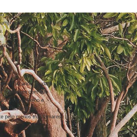
cio” e “comunhão” – fruto do
compreensão unitária do rito
e.
tentar ilustrá-lo melhor com
ão
enos 50 anos, ainda é
ria linguagem com que
uitas vezes velho e
nhão” das nossas
te pelo menos três limiares