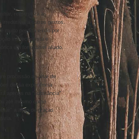
liar, reestrutura a
 irredutível a outros gestos.
 é muito pesada e não por
ão intelectualista e
eórica um formidável aliado.
re procissão ao altar de
ções dessa experiência
tra apenas na “substância”
e ou até mesmo como
obrar” a ação de graças
tária.