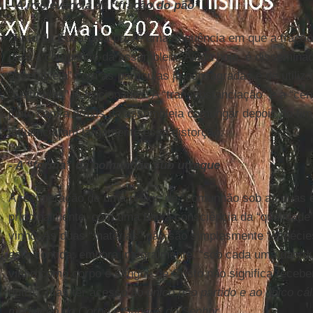
- A irrelevância da “fração do pão”
O rito da Eucaristia prevê uma sequência em que a fração
para a comunhão da assembleia. Ainda hoje, é disseminada
assembleia” com as partículas já consagradas e de utiliza
“partículas” já fracionadas. A “transubstanciação” e a “cen
junto com a práxis da assembleia comungar depois do fim
influenciaram largamente essa distorção.
- A “forma” da comunhão
sub utraque
A recuperação de uma práxis de “comunhão sob as duas 
principalmente, com uma baixa consciência da “qualidade
vinho. As duas “matérias” não são simplesmente “espéci
está contida, embora integralmente, “sob cada uma das du
vinho como corpo e sangue de Cristo não significa receb
outra”, mas ter acesso ao
único pão partido e ao único cá
mediação do Corpo e Sangue do Senhor
.