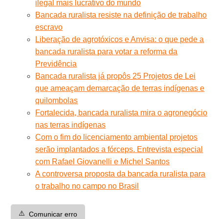
ilegal mais lucrativo do mundo
Bancada ruralista resiste na definição de trabalho
escravo
Liberação de agrotóxicos e Anvisa: o que pede a
bancada ruralista para votar a reforma da
Previdência
Bancada ruralista já propôs 25 Projetos de Lei
que ameaçam demarcação de terras indígenas e
quilombolas
Fortalecida, bancada ruralista mira o agronegócio
nas terras indígenas
Com o fim do licenciamento ambiental projetos
serão implantados a fórceps. Entrevista especial
com Rafael Giovanelli e Michel Santos
A controversa proposta da bancada ruralista para
o trabalho no campo no Brasil
⚠️
Comunicar erro