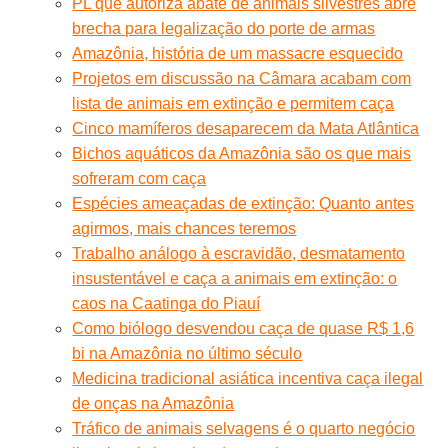
PL que autoriza abate de animais silvestres abre
brecha para legalização do porte de armas
Amazônia, história de um massacre esquecido
Projetos em discussão na Câmara acabam com
lista de animais em extinção e permitem caça
Cinco mamíferos desaparecem da Mata Atlântica
Bichos aquáticos da Amazônia são os que mais
sofreram com caça
Espécies ameaçadas de extinção: Quanto antes
agirmos, mais chances teremos
Trabalho análogo à escravidão, desmatamento
insustentável e caça a animais em extinção: o
caos na Caatinga do Piauí
Como biólogo desvendou caça de quase R$ 1,6
bi na Amazônia no último século
Medicina tradicional asiática incentiva caça ilegal
de onças na Amazônia
Tráfico de animais selvagens é o quarto negócio