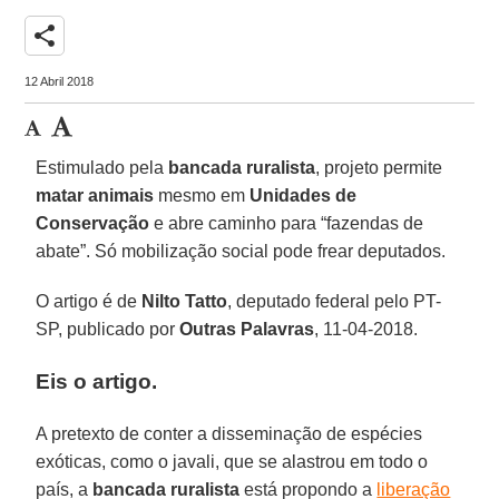
share
12 Abril 2018
Estimulado pela
bancada ruralista
, projeto permite
matar animais
mesmo em
Unidades de
Conservação
e abre caminho para “fazendas de
abate”. Só mobilização social pode frear deputados.
O artigo é de
Nilto Tatto
, deputado federal pelo PT-
SP, publicado por
Outras Palavras
, 11-04-2018.
Eis o artigo.
A pretexto de conter a disseminação de espécies
exóticas, como o javali, que se alastrou em todo o
país, a
bancada ruralista
está propondo a
liberação