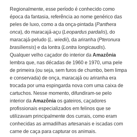
Regionalmente, esse período é conhecido como
época da fantasia, referência ao nome genérico das
peles de luxo, como a da onça-pintada (
Panthera
onca
), do maracajá-açu (
Leopardus pardalis
), do
maracajá-peludo (
L. wiedii
), da ariranha (
Pteronura
brasiliensis
) e da lontra (
Lontra longicaudis
).
Qualquer velho caçador do interior da
Amazônia
lembra que, nas décadas de 1960 e 1970, uma pele
de primeira (ou seja, sem furos de chumbo, bem limpa
e conservada) de onça, maracajá ou ariranha era
trocada por uma espingarda nova com uma caixa de
cartuchos. Nesse momento, difundiram-se pelo
interior da
Amazônia
os gateiros, caçadores
profissionais especializados em felinos que se
utilizavam principalmente dos currais, como eram
conhecidas as armadilhas artesanais e iscadas com
carne de caça para capturar os animais.