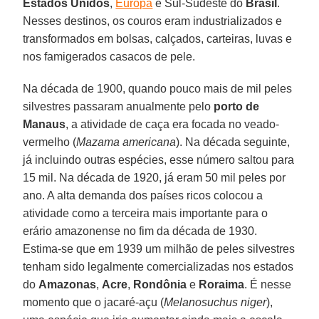
Estados Unidos
,
Europa
e Sul-Sudeste do
Brasil
.
Nesses destinos, os couros eram industrializados e
transformados em bolsas, calçados, carteiras, luvas e
nos famigerados casacos de pele.
Na década de 1900, quando pouco mais de mil peles
silvestres passaram anualmente pelo
porto de
Manaus
, a atividade de caça era focada no veado-
vermelho (
Mazama americana
). Na década seguinte,
já incluindo outras espécies, esse número saltou para
15 mil. Na década de 1920, já eram 50 mil peles por
ano. A alta demanda dos países ricos colocou a
atividade como a terceira mais importante para o
erário amazonense no fim da década de 1930.
Estima-se que em 1939 um milhão de peles silvestres
tenham sido legalmente comercializadas nos estados
do
Amazonas
,
Acre
,
Rondônia
e
Roraima
. É nesse
momento que o jacaré-açu (
Melanosuchus niger
),