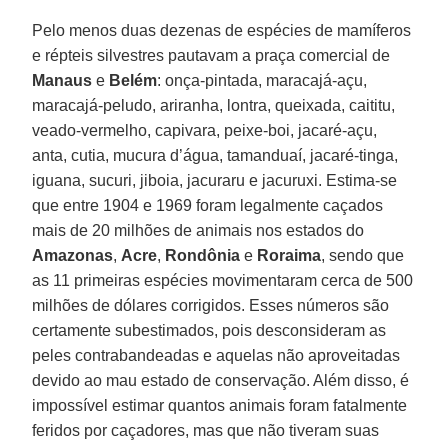
Pelo menos duas dezenas de espécies de mamíferos
e répteis silvestres pautavam a praça comercial de
Manaus
e
Belém
: onça-pintada, maracajá-açu,
maracajá-peludo, ariranha, lontra, queixada, caititu,
veado-vermelho, capivara, peixe-boi, jacaré-açu,
anta, cutia, mucura d’água, tamanduaí, jacaré-tinga,
iguana, sucuri, jiboia, jacuraru e jacuruxi. Estima-se
que entre 1904 e 1969 foram legalmente caçados
mais de 20 milhões de animais nos estados do
Amazonas
,
Acre
,
Rondônia
e
Roraima
, sendo que
as 11 primeiras espécies movimentaram cerca de 500
milhões de dólares corrigidos. Esses números são
certamente subestimados, pois desconsideram as
peles contrabandeadas e aquelas não aproveitadas
devido ao mau estado de conservação. Além disso, é
impossível estimar quantos animais foram fatalmente
feridos por caçadores, mas que não tiveram suas