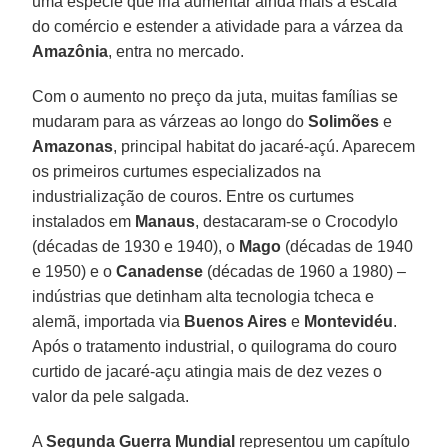
uma espécie que iria aumentar ainda mais a escala
do comércio e estender a atividade para a várzea da
Amazônia
, entra no mercado.
Com o aumento no preço da juta, muitas famílias se
mudaram para as várzeas ao longo do
Solimões
e
Amazonas
, principal habitat do jacaré-açú. Aparecem
os primeiros curtumes especializados na
industrialização de couros. Entre os curtumes
instalados em
Manaus
, destacaram-se o Crocodylo
(décadas de 1930 e 1940), o
Mago
(décadas de 1940
e 1950) e o
Canadense
(décadas de 1960 a 1980) –
indústrias que detinham alta tecnologia tcheca e
alemã, importada via
Buenos Aires
e
Montevidéu
.
Após o tratamento industrial, o quilograma do couro
curtido de jacaré-açu atingia mais de dez vezes o
valor da pele salgada.
A
Segunda Guerra Mundial
representou um capítulo