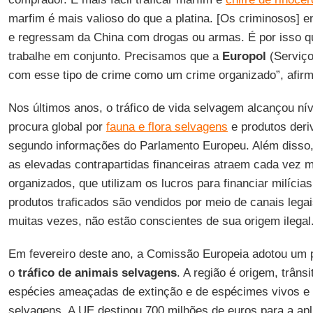
marfim é mais valioso do que a platina. [Os criminosos] 
e regressam da China com drogas ou armas. É por isso q
trabalhe em conjunto. Precisamos que a
Europol
(Serviço
com esse tipo de crime como um crime organizado”, afir
Nos últimos anos, o tráfico de vida selvagem alcançou ní
procura global por
fauna e flora selvagens
e produtos deri
segundo informações do Parlamento Europeu. Além disso, 
as elevadas contrapartidas financeiras atraem cada vez 
organizados, que utilizam os lucros para financiar milícias
produtos traficados são vendidos por meio de canais lega
muitas vezes, não estão conscientes de sua origem ilegal
Em fevereiro deste ano, a Comissão Europeia adotou um 
o
tráfico de animais selvagens
. A região é origem, trânsi
espécies ameaçadas de extinção e de espécimes vivos e m
selvagens. A UE destinou 700 milhões de euros para a apl