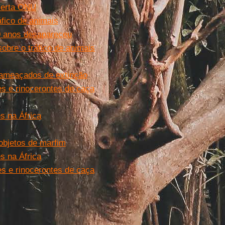
alerta ONU
fico de animais
0 anos desapareceu
sobre o tráfico de animais
 ameaçados de extinção
es e rinocerontes de caça
s na África
objetos de marfim
s na África
es e rinocerontes de caça