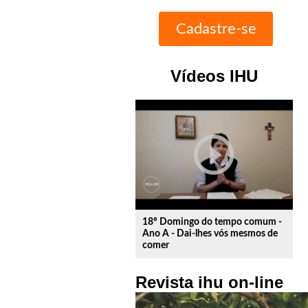
Vídeos IHU
play_circle_outline
18º Domingo do tempo comum -
Ano A - Dai-lhes vós mesmos de
comer
Revista ihu on-line