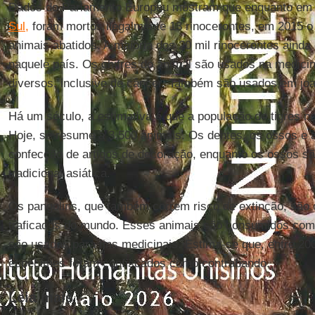
Dados do Parlamento Europeu mostram que enquanto em
Sul,
foram mortos ilegalmente 13 rinocerontes, em 2015 o
animais abatidos. A maioria dos 20 mil rinocerontes ainda
naquele país. Os chifres do animal são usados na medicin
diversos, inclusive de câncer. Também são usados em joa
Há um século, a estimativa é que a população de tigres 
Hoje, se resume a 3.500 animais. Os dentes, os ossos e a
confecção de artigos de decoração, enquanto os ossos s
tradicional asiática.
Os pangolins, que também correm risco de extinção, são
traficados do mundo. Esses animais são consumidos com
são usadas para fins medicinais. Estima-se que, entre 20
espécimes foram confiscados como contrabando.
Leia mais