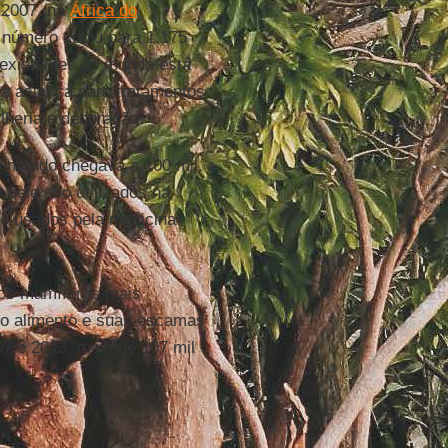
 2007, na
África do
 número subiu para 1.175
 existentes no mundo está
a asiática para tratamentos
lheria e decoração.
no mundo chegava a 100 mil.
 pele são utilizados na
ão usados pela medicina
 os mamíferos mais
o alimento e suas escamas
07 e 2013, mais de 107 mil