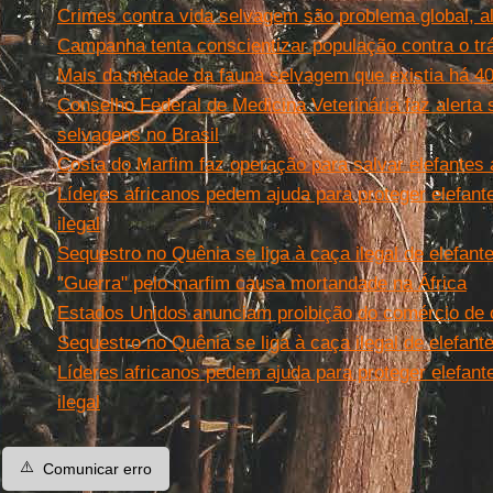
Crimes contra vida selvagem são problema global, 
Campanha tenta conscientizar população contra o trá
Mais da metade da fauna selvagem que existia há 4
Conselho Federal de Medicina Veterinária faz alerta 
selvagens no Brasil
Costa do Marfim faz operação para salvar elefantes
Líderes africanos pedem ajuda para proteger elefant
ilegal
Sequestro no Quênia se liga à caça ilegal de elefante
"Guerra" pelo marfim causa mortandade na África
Estados Unidos anunciam proibição do comércio de 
Sequestro no Quênia se liga à caça ilegal de elefante
Líderes africanos pedem ajuda para proteger elefant
ilegal
⚠️
Comunicar erro