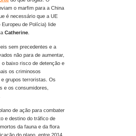
enviam o marfim para a China
ue é necessário que a UE
 Europeu de Polícia) lide
ma
Catherine
.
veis sem precedentes e a
vados não para de aumentar,
o baixo risco de detenção e
mais os criminosos
 e grupos terroristas. Os
is e os consumidores,
.
plano de ação para combater
to e destino do tráfico de
ortos da fauna e da flora
icação do plano, entre 2014