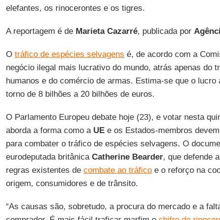
elefantes, os rinocerontes e os tigres.
A reportagem é de
Marieta Cazarré
, publicada por
Agênci
O
tráfico de espécies selvagens
é, de acordo com a Comis
negócio ilegal mais lucrativo do mundo, atrás apenas do t
humanos e do comércio de armas. Estima-se que o lucro a
torno de 8 bilhões a 20 bilhões de euros.
O Parlamento Europeu debate hoje (23), e votar nesta quin
aborda a forma como a
UE
e os Estados-membros devem i
para combater o tráfico de espécies selvagens. O documen
eurodeputada britânica
Catherine
Bearder
, que defende a
regras existentes de
combate ao tráfico
e o reforço na co
origem, consumidores e de trânsito.
“As causas são, sobretudo, a procura do mercado e a fal
comprador. É mais fácil traficar marfim e
chifre de rinocer