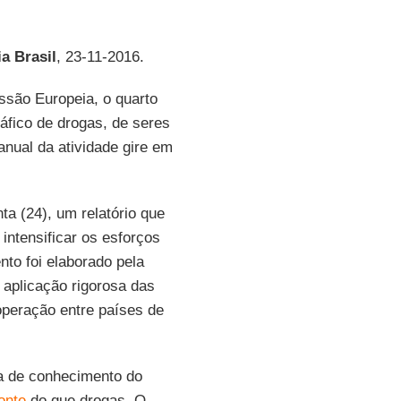
a Brasil
, 23-11-2016.
são Europeia, o quarto
ráfico de drogas, de seres
nual da atividade gire em
ta (24), um relatório que
ntensificar os esforços
to foi elaborado pela
 aplicação rigorosa das
operação entre países de
ta de conhecimento do
onte
do que drogas. O